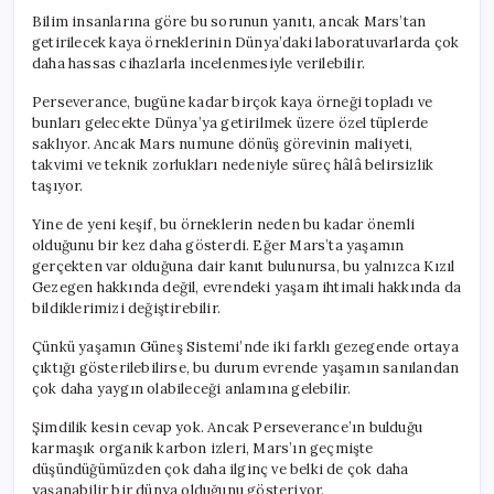
Bilim insanlarına göre bu sorunun yanıtı, ancak Mars’tan
getirilecek kaya örneklerinin Dünya’daki laboratuvarlarda çok
daha hassas cihazlarla incelenmesiyle verilebilir.
Perseverance, bugüne kadar birçok kaya örneği topladı ve
bunları gelecekte Dünya’ya getirilmek üzere özel tüplerde
saklıyor. Ancak Mars numune dönüş görevinin maliyeti,
takvimi ve teknik zorlukları nedeniyle süreç hâlâ belirsizlik
taşıyor.
Yine de yeni keşif, bu örneklerin neden bu kadar önemli
olduğunu bir kez daha gösterdi. Eğer Mars’ta yaşamın
gerçekten var olduğuna dair kanıt bulunursa, bu yalnızca Kızıl
Gezegen hakkında değil, evrendeki yaşam ihtimali hakkında da
bildiklerimizi değiştirebilir.
Çünkü yaşamın Güneş Sistemi’nde iki farklı gezegende ortaya
çıktığı gösterilebilirse, bu durum evrende yaşamın sanılandan
çok daha yaygın olabileceği anlamına gelebilir.
Şimdilik kesin cevap yok. Ancak Perseverance’ın bulduğu
karmaşık organik karbon izleri, Mars’ın geçmişte
düşündüğümüzden çok daha ilginç ve belki de çok daha
yaşanabilir bir dünya olduğunu gösteriyor.