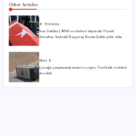
Other Articles
Previous
Son Dakika | MSB acı haberi duyurdu! Piyade
Astsubay Kıdemli Başçavuş Kenan Şahin şehit oldu
Next
Çocuğa çarpmamak manevra yaptı: Özel halk otobüsü
devrildi