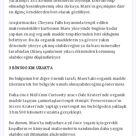
yaratmıştı. Söz konusu desenlerin biyolojik kökenli olup
olmadığı kesinleşmemiş olsa da kaya, Mars’ın geçmişine dair
en ilginç örneklerden biri olarak görülüyor.
Araştırmacılar, Cheyava Falls kayasında tespit edilen
makromoleküler karbonun Mars yüzeyinde bugüne kadar
yapılan en sığ organik madde tespitlerinden biri olduğunu
belirtiyor. Bu da organik maddelerin ya görece yakın
dönemde yüzeye çıkmış olabileceğini ya da bazı mineraller
tarafından Güneş ışınlarının yıkıcı etkisinden korunmuş
olabileceğini düşündürüyor.
3 BİN 500 KM UZAKTA
Bu bulgunun bir diğer önemli tarafı, Mars’taki organik madde
izlerinin tek bir bölgeyle sınırlı olmayabileceğini göstermesi.
Daha önce NASA’nın Curiosity aracı Gale Krateri’nde organik
madde taşıyan çamurtaşları tespit etmişti. Perseverance’ın
Jezero Krateri’nde yaptığı yeni tespit ise bu bölgeden yaklaşık
3 bin 500 kilometre uzakta gerçekleşti.
Bu durum, Mars’ta milyarlarca yıl önce yaşam için gerekli
koşulların ve kimyasal malzemelerin sanılandan daha yaygın
olabileceği ihtimalini güçlendiriyor.