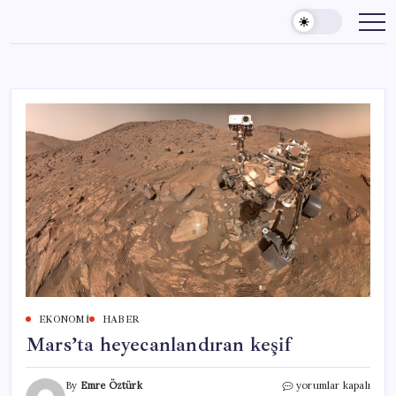
Skip
to
content
EKONOMI
HABER
Mars’ta heyecanlandıran keşif
Mars’ta
By
Emre Öztürk
yorumlar kapalı