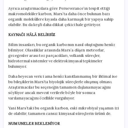
Ayrıca araştırmacılara göre Perseverance’ın tespit ettiği
makromoleküler karbon, Mars’ta daha önce bulunan bazı
organik moleküllere kıyasla daha karmaşık bir yapıya sahip
olabilir. Bu da keşfi daha dikkat çekici hale getiriyor.
KAYNAĞI HÂLÂ BELİRSİZ
Bilim insanları, bu organik karbonun nasıl oluştuğunu henüz
bilmiyor. Olasılıklar arasında Mars’a düşen meteorlar,
gezegenler arası toz parçacıkları, volkanik süreçler,
hidrotermal sistemler ve elektrokimyasal tepkimeler
bulunuyor.
Daha heyecan verici ama henüz kanıtlanmamış bir ihtimal ise
bu bileşiklerin Mars’ta biyolojik süreçlerle oluşmuş olması.
Araştırmacılar bu seçeneğin tamamen dışlanamayacağını
söylüyor ancak mevcut verilerle böyle bir sonuca
varılamayacağını özellikle vurguluyor.
Yani Mars’taki bu organik karbon, eski mikrobiyal yaşamın izi
de olabilir; tamamen cansız kimyasal süreçlerin ürünü de.
NUMUNELER BEKLENİYOR