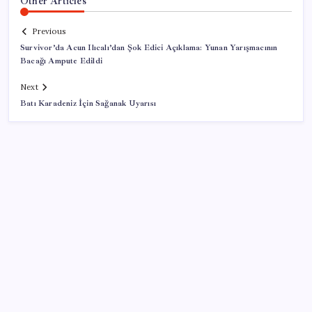
Other Articles
Previous
Survivor’da Acun Ilıcalı’dan Şok Edici Açıklama: Yunan Yarışmacının
Bacağı Ampute Edildi
Next
Batı Karadeniz İçin Sağanak Uyarısı
SON YAZILAR
Ömer Günel’in avukatlarından suç duyurusu:
‘Soruşturmanın gizliliği ihlal edildi’