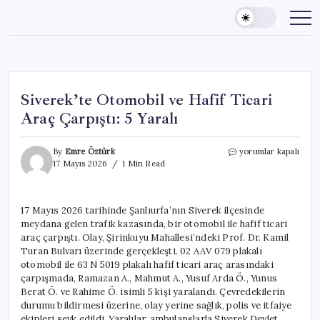
Skip
to
content
Siverek’te Otomobil ve Hafif Ticari
Araç Çarpıştı: 5 Yaralı
Siverek’te
By
Emre Öztürk
yorumlar kapalı
Otomobil
17 Mayıs 2026
1 Min Read
ve
Hafif
Ticari
17 Mayıs 2026 tarihinde Şanlıurfa’nın Siverek ilçesinde
Araç
meydana gelen trafik kazasında, bir otomobil ile hafif ticari
Çarpıştı:
5
araç çarpıştı. Olay, Şirinkuyu Mahallesi’ndeki Prof. Dr. Kamil
Yaralı
Turan Bulvarı üzerinde gerçekleşti. 02 AAV 079 plakalı
için
otomobil ile 63 N 5019 plakalı hafif ticari araç arasındaki
çarpışmada, Ramazan A., Mahmut A., Yusuf Arda Ö., Yunus
Berat Ö. ve Rahime Ö. isimli 5 kişi yaralandı. Çevredekilerin
durumu bildirmesi üzerine, olay yerine sağlık, polis ve itfaiye
ekipleri sevk edildi. Yaralılar, ambulanslarla Siverek Devlet