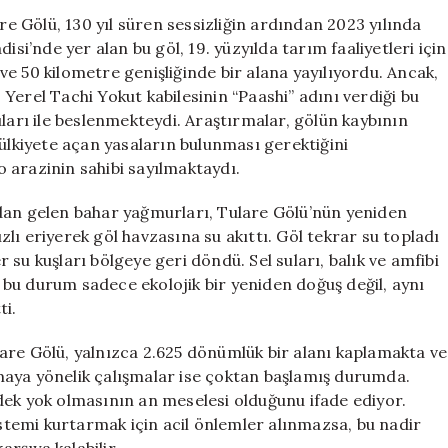
Tekrar
re Gölü, 130 yıl süren sessizliğin ardından 2023 yılında
Gündeme
isi’nde yer alan bu göl, 19. yüzyılda tarım faaliyetleri için
Gelen
e 50 kilometre genişliğinde bir alana yayılıyordu. Ancak,
Tulare
Yerel Tachi Yokut kabilesinin “Paashi” adını verdiği bu
Gölü,
uları ile beslenmekteydi. Araştırmalar, gölün kaybının
Yeniden
mülkiyete açan yasaların bulunması gerektiğini
Kaybolma
 arazinin sahibi sayılmaktaydı.
Tehlikesiyle
Karşı
Karşıya
dan gelen bahar yağmurları, Tulare Gölü’nün yeniden
için
lı eriyerek göl havzasına su akıttı. Göl tekrar su topladı
er su kuşları bölgeye geri döndü. Sel suları, balık ve amfibi
in bu durum sadece ekolojik bir yeniden doğuş değil, aynı
ti.
are Gölü, yalnızca 2.625 dönümlük bir alanı kaplamakta ve
maya yönelik çalışmalar ise çoktan başlamış durumda.
dek yok olmasının an meselesi olduğunu ifade ediyor.
istemi kurtarmak için acil önlemler alınmazsa, bu nadir