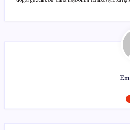
doğal güzellik bir daha kaybolma tehlikesiyle karşı k
Emr