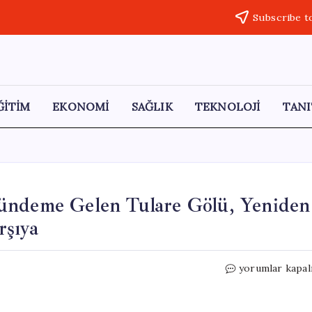
Subscribe t
ĞİTİM
EKONOMİ
SAĞLIK
TEKNOLOJİ
TANI
ündeme Gelen Tulare Gölü, Yeniden
rşıya
130
yorumlar kapal
Yıl
Aradan
Sonra