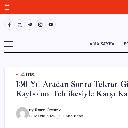
Skip
-
to
content
https://www.facebook.com/
https://twitter.com/
https://t.me/
https://www.instagram.com/
https://youtube.com/
ANA SAYFA
E
EĞITIM
130 Yıl Aradan Sonra Tekrar G
Kaybolma Tehlikesiyle Karşı Ka
By
Emre Öztürk
12 Mayıs 2026
1 Min Read