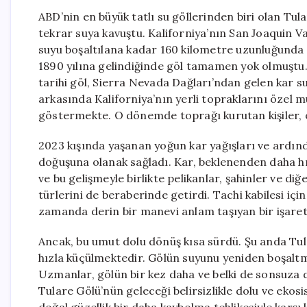
ABD’nin en büyük tatlı su göllerinden biri olan Tula
tekrar suya kavuştu. Kaliforniya’nın San Joaquin Vad
suyu boşaltılana kadar 160 kilometre uzunluğunda v
1890 yılına gelindiğinde göl tamamen yok olmuştu. 
tarihi göl, Sierra Nevada Dağları’ndan gelen kar s
arkasında Kaliforniya’nın yerli topraklarını özel 
göstermekte. O dönemde toprağı kurutan kişiler, o
2023 kışında yaşanan yoğun kar yağışları ve ardın
doğuşuna olanak sağladı. Kar, beklenenden daha hız
ve bu gelişmeyle birlikte pelikanlar, şahinler ve diğ
türlerini de beraberinde getirdi. Tachi kabilesi iç
zamanda derin bir manevi anlam taşıyan bir işaret
Ancak, bu umut dolu dönüş kısa sürdü. Şu anda Tul
hızla küçülmektedir. Gölün suyunu yeniden boşalt
Uzmanlar, gölün bir kez daha ve belki de sonsuza 
Tulare Gölü’nün geleceği belirsizlikle dolu ve ekos