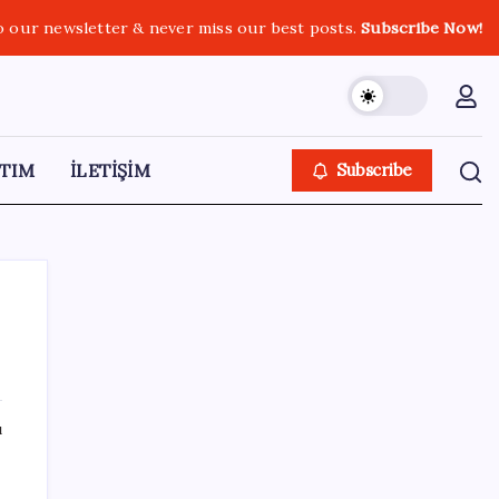
o our newsletter & never miss our best posts.
Subscribe Now!
TIM
İLETİŞİM
Subscribe
SON YAZILAR
ı
ABD’deki 30 yıllık güvenlik açığı DNA
dosyalarını açığa çıkartmış olabilir