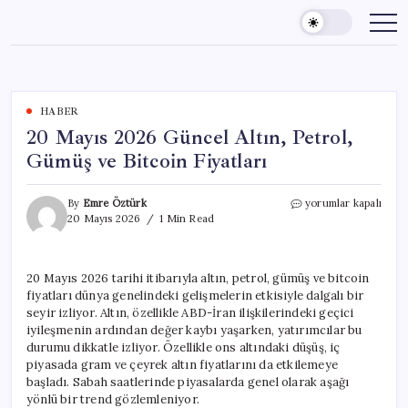
Skip
to
content
HABER
20 Mayıs 2026 Güncel Altın, Petrol,
Gümüş ve Bitcoin Fiyatları
20
By
Emre Öztürk
yorumlar kapalı
Mayıs
20 Mayıs 2026
1 Min Read
2026
Güncel
Altın,
20 Mayıs 2026 tarihi itibarıyla altın, petrol, gümüş ve bitcoin
Petrol,
fiyatları dünya genelindeki gelişmelerin etkisiyle dalgalı bir
Gümüş
ve
seyir izliyor. Altın, özellikle ABD-İran ilişkilerindeki geçici
Bitcoin
iyileşmenin ardından değer kaybı yaşarken, yatırımcılar bu
Fiyatları
durumu dikkatle izliyor. Özellikle ons altındaki düşüş, iç
için
piyasada gram ve çeyrek altın fiyatlarını da etkilemeye
başladı. Sabah saatlerinde piyasalarda genel olarak aşağı
yönlü bir trend gözlemleniyor.