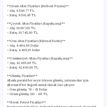
**Gram Altın Fiyatları (Serbest Piyasa)**
– Alış: 6.540,77 TL
– Satış: 6.541,45 TL
**Çeyrek Altın Fiyatları (Kapalıçarşı)**
– Alış: 10.657,00 TL
– Satış: 10.745,00 TL
**Ons Altın Fiyatları (Küresel Parite)**
– Alış: 4.464,60 Dolar
– Satış: 4.465,19 Dolar
**Cumhuriyet Altını Fiyatları (Kapalıçarşı)**
– Alış: 42.495,00 TL
– Satış: 42.830,00 TL
**Gümüş Fiyatları**
Altınla paralel bir seyir izleyen gümüş, yatırımcılar için
alternatif bir değerli metal olarak öne çıkıyor:
– Ons gümüş: 76 – 81 Dolar
– Gram gümüş: 110 – 115 TL
**Brent Petrol Fiyatları**
Brent petrol fiyatları, maliyet baskılarını artırarak akaryakıt