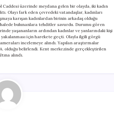
Bıçaklı
ol Caddesi üzerinde meydana gelen bir olayda, iki kadın
Tehditle
tı. Olayı fark eden çevredeki vatandaşlar, kadınları
Sonuçlandı
ışmaya karışan kadınlardan birinin arkadaş olduğu
için
dahalede bulunanlara tehditler savurdu. Durumu gören
rinde yaşananların ardından kadınlar ve yanlarındaki kişi
n yakalanması için harekete geçti. Olayla ilgili görgü
 kameraları incelemeye alındı. Yapılan araştırmalar
.A. olduğu belirlendi. Kent merkezinde gerçekleştirilen
ltına alındı.