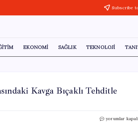
Subscribe t
ĞİTİM
EKONOMİ
SAĞLIK
TEKNOLOJİ
TANI
sındaki Kavga Bıçaklı Tehditle
Afyonkarahisar
yorumlar kapal
Kadınlar
Arasındaki
Kavga