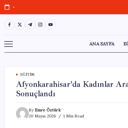
Skip
-
to
content
https://www.facebook.com/
https://twitter.com/
https://t.me/
https://www.instagram.com/
https://youtube.com/
ANA SAYFA
E
EĞITIM
Afyonkarahisar’da Kadınlar Ara
Sonuçlandı
By
Emre Öztürk
20 Mayıs 2026
1 Min Read