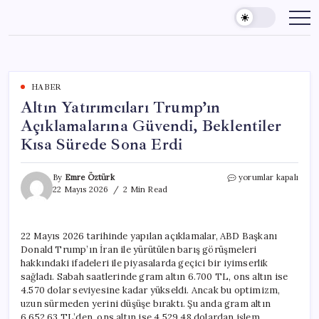
Skip
to
content
HABER
Altın Yatırımcıları Trump’ın
Açıklamalarına Güvendi, Beklentiler
Kısa Sürede Sona Erdi
Altın
By
Emre Öztürk
yorumlar kapalı
Yatırımcıları
22 Mayıs 2026
2 Min Read
Trump’ın
Açıklamalarına
Güvendi,
22 Mayıs 2026 tarihinde yapılan açıklamalar, ABD Başkanı
Beklentiler
Donald Trump’ın İran ile yürütülen barış görüşmeleri
Kısa
Sürede
hakkındaki ifadeleri ile piyasalarda geçici bir iyimserlik
Sona
sağladı. Sabah saatlerinde gram altın 6.700 TL, ons altın ise
Erdi
4.570 dolar seviyesine kadar yükseldi. Ancak bu optimizm,
için
uzun sürmeden yerini düşüşe bıraktı. Şu anda gram altın
6.652,63 TL’den, ons altın ise 4.529,48 dolardan işlem