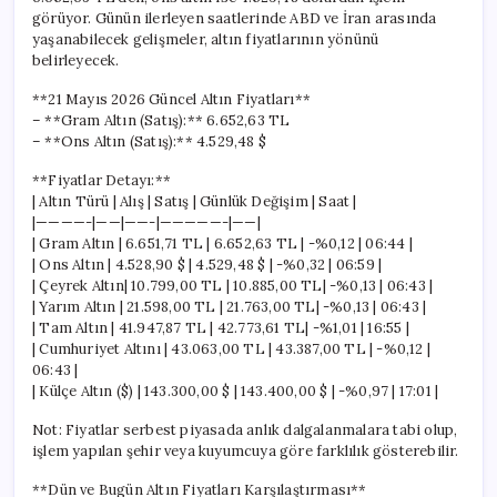
görüyor. Günün ilerleyen saatlerinde ABD ve İran arasında
yaşanabilecek gelişmeler, altın fiyatlarının yönünü
belirleyecek.
**21 Mayıs 2026 Güncel Altın Fiyatları**
– **Gram Altın (Satış):** 6.652,63 TL
– **Ons Altın (Satış):** 4.529,48 $
**Fiyatlar Detayı:**
| Altın Türü | Alış | Satış | Günlük Değişim | Saat |
|————-|——|——-|—————-|——|
| Gram Altın | 6.651,71 TL | 6.652,63 TL | -%0,12 | 06:44 |
| Ons Altın | 4.528,90 $ | 4.529,48 $ | -%0,32 | 06:59 |
| Çeyrek Altın| 10.799,00 TL | 10.885,00 TL| -%0,13 | 06:43 |
| Yarım Altın | 21.598,00 TL | 21.763,00 TL| -%0,13 | 06:43 |
| Tam Altın | 41.947,87 TL | 42.773,61 TL| -%1,01 | 16:55 |
| Cumhuriyet Altını | 43.063,00 TL | 43.387,00 TL | -%0,12 |
06:43 |
| Külçe Altın ($) | 143.300,00 $ | 143.400,00 $ | -%0,97 | 17:01 |
Not: Fiyatlar serbest piyasada anlık dalgalanmalara tabi olup,
işlem yapılan şehir veya kuyumcuya göre farklılık gösterebilir.
**Dün ve Bugün Altın Fiyatları Karşılaştırması**