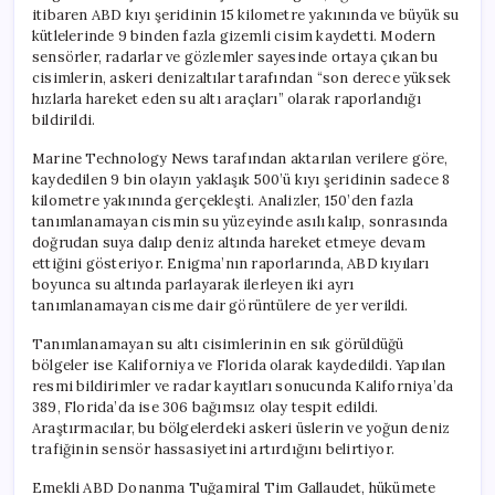
itibaren ABD kıyı şeridinin 15 kilometre yakınında ve büyük su
kütlelerinde 9 binden fazla gizemli cisim kaydetti. Modern
sensörler, radarlar ve gözlemler sayesinde ortaya çıkan bu
cisimlerin, askeri denizaltılar tarafından “son derece yüksek
hızlarla hareket eden su altı araçları” olarak raporlandığı
bildirildi.
Marine Technology News tarafından aktarılan verilere göre,
kaydedilen 9 bin olayın yaklaşık 500’ü kıyı şeridinin sadece 8
kilometre yakınında gerçekleşti. Analizler, 150’den fazla
tanımlanamayan cismin su yüzeyinde asılı kalıp, sonrasında
doğrudan suya dalıp deniz altında hareket etmeye devam
ettiğini gösteriyor. Enigma’nın raporlarında, ABD kıyıları
boyunca su altında parlayarak ilerleyen iki ayrı
tanımlanamayan cisme dair görüntülere de yer verildi.
Tanımlanamayan su altı cisimlerinin en sık görüldüğü
bölgeler ise Kaliforniya ve Florida olarak kaydedildi. Yapılan
resmi bildirimler ve radar kayıtları sonucunda Kaliforniya’da
389, Florida’da ise 306 bağımsız olay tespit edildi.
Araştırmacılar, bu bölgelerdeki askeri üslerin ve yoğun deniz
trafiğinin sensör hassasiyetini artırdığını belirtiyor.
Emekli ABD Donanma Tuğamiral Tim Gallaudet, hükümete