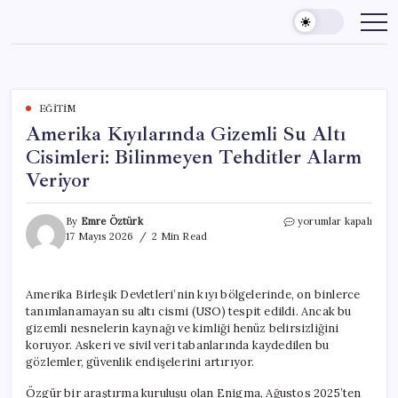
Skip
to
content
EĞITIM
Amerika Kıyılarında Gizemli Su Altı
Cisimleri: Bilinmeyen Tehditler Alarm
Veriyor
Amerika
By
Emre Öztürk
yorumlar kapalı
Kıyılarında
17 Mayıs 2026
2 Min Read
Gizemli
Su
Altı
Amerika Birleşik Devletleri’nin kıyı bölgelerinde, on binlerce
Cisimleri:
tanımlanamayan su altı cismi (USO) tespit edildi. Ancak bu
Bilinmeyen
Tehditler
gizemli nesnelerin kaynağı ve kimliği henüz belirsizliğini
Alarm
koruyor. Askeri ve sivil veri tabanlarında kaydedilen bu
Veriyor
gözlemler, güvenlik endişelerini artırıyor.
için
Özgür bir araştırma kuruluşu olan Enigma, Ağustos 2025’ten