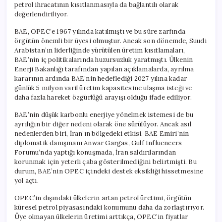
petrol ihracatının kısıtlanmasıyla da bağlantılı olarak
değerlendiriliyor.
BAE, OPEC’e 1967 yılında katılmıştı ve bu süre zarfında
örgütün önemli bir üyesi olmuştur. Ancak son dönemde, Suudi
Arabistan’ın liderliğinde yürütülen üretim kısıtlamaları,
BAE’nin iç politikalarında huzursuzluk yaratmıştı. Ülkenin
Enerji Bakanlığı tarafından yapılan açıklamalarda, ayrılma
kararının ardında BAE’nin hedeflediği 2027 yılına kadar
günlük 5 milyon varil üretim kapasitesine ulaşma isteği ve
daha fazla hareket özgürlüğü arayışı olduğu ifade ediliyor.
BAE’nin düşük karbonlu enerjiye yönelmek istemesi de bu
ayrılığın bir diğer nedeni olarak öne sürülüyor. Ancak asıl
nedenlerden biri, İran’ın bölgedeki etkisi. BAE Emiri’nin
diplomatik danışmanı Anwar Gargas, Gulf Influencers
Forumu’nda yaptığı konuşmada, İran saldırılarından
korunmak için yeterli çaba gösterilmediğini belirtmişti. Bu
durum, BAE’nin OPEC içindeki destek eksikliği hissetmesine
yol açtı.
OPEC’in dışındaki ülkelerin artan petrol üretimi, örgütün
küresel petrol piyasasındaki konumunu daha da zorlaştırıyor.
Üye olmayan ülkelerin üretimi arttıkça, OPEC’in fiyatlar