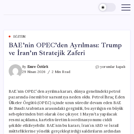
Skip
to
content
EĞITIM
BAE’nin OPEC’den Ayrılması: Trump
ve İran’ın Stratejik Zaferi
BAE’nin
By
Emre Öztürk
yorumlar kapalı
OPEC’den
29 Nisan 2026
2 Min Read
Ayrılması:
Trump
ve
BAE’nin OPEC’den ayrılma kararı, dünya genelindeki petrol
İran’ın
pazarında önemli bir sarsıntıya neden oldu. Petrol İhraç Eden
Stratejik
Zaferi
Ülkeler Örgütü (OPEC) içinde uzun süredir devam eden BAE
için
ile Suudi Arabistan arasındaki gerginlik, bu ayrılığın en büyük
sebeplerinden biri olarak öne çıkıyor. 1 Mayıs’ta yapılacak
resmi açıklama, kartelin üretim koordinasyonunu ciddi
şekilde etkileyebilir. BAE’nin bu kararı, İran’ın ABD ve İsrail
müttefiklerine yönelik gerçekleştirdiği saldırıların ardından