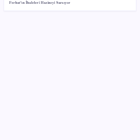
Ferhat’ın İhaleleri Hazineyi Sarsıyor
SON YAZILAR
Ömer Günel’in avukatlarından suç duyurusu:
‘Soruşturmanın gizliliği ihlal edildi’
Katlanabilir telefonda incelik yarışı kızıştı: HONOR
Magic V6 Türkiye’de
Huawei Nova 16 SE 8500mAh Batarya ve Uydu
Bağlantısı ile Tanıtıldı
AB’den Ar-Ge’ye 130 milyar euroluk kaynak