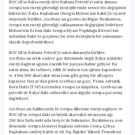
SOCAR’ın İtalya enerji devi Italiana Petroli’yi satın alması,
Avrupa’nın enerji güvenliği stratejilerinde sessiz bir değişimin
habercisi. İtalya Başbakanı Giorgia Meloni’nin Bakü’yü ziyaret
etmesiyle birlikte, Azerbaycan gazetecisi Nigar İbrahimova,
Avrupa’nın enerji güvenliği yaklaşımının değiştiğini belirtiyor.
Meloni’nin Erivan’daki Avrupa Siyasi Topluluğu Zirvesi’nin
ardından Bakü’ye geçmesi, bu yeni stratejinin bir yansıması
olarak değerlendiriliyor.
SOCAR’ın Italiana Petroli’yi satın almasıyla birlikte,
Azerbaycan artık sadece gaz iletiminde değil, İtalya içindeki
enerji dağıtım ağının önemli bir parçası haline geliyor. Bu
satın alma, iki rafineri, yıllık 10 milyon ton işleme kapasitesi
ve 4 bin 500 akaryakıt istasyonu gibi geniş bir altyapıyı
kapsıyor. Hazar’dan gelen Azerbaycan gazı, Trans Adriatik
Boru Hattı (TAP) üzerinden Avrupa’ya ulaşırken, Azerbaycan
petrolü de İtalya’daki rafineriler aracılığıyla Avrupa pazarına
dağıtılıyor.
Azerbaycan, halihazırda 16 Avrupa ülkesine enerji sağlıyor ve
SOCAR’ın Avrupa’daki en büyük akaryakıt istasyonu ağı,
200’den fazla noktayla İsviçre’de bulunuyor. İbrahimova, son
dönemde Avrupa Konseyi Başkanı António Costa, Çekya
Başbakanı Andrej Babiš ve AB Dış İlişkiler Yüksek Temsilcisi