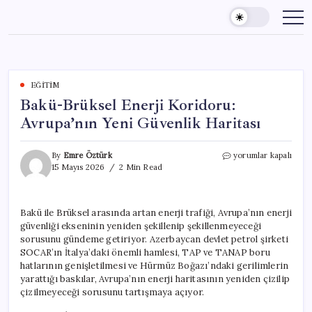
Skip
to
content
EĞITIM
Bakü-Brüksel Enerji Koridoru:
Avrupa’nın Yeni Güvenlik Haritası
Bakü-
By
Emre Öztürk
yorumlar kapalı
Brüksel
15 Mayıs 2026
2 Min Read
Enerji
Koridoru:
Avrupa’nın
Bakü ile Brüksel arasında artan enerji trafiği, Avrupa’nın enerji
Yeni
güvenliği ekseninin yeniden şekillenip şekillenmeyeceği
Güvenlik
Haritası
sorusunu gündeme getiriyor. Azerbaycan devlet petrol şirketi
için
SOCAR’ın İtalya’daki önemli hamlesi, TAP ve TANAP boru
hatlarının genişletilmesi ve Hürmüz Boğazı’ndaki gerilimlerin
yarattığı baskılar, Avrupa’nın enerji haritasının yeniden çizilip
çizilmeyeceği sorusunu tartışmaya açıyor.