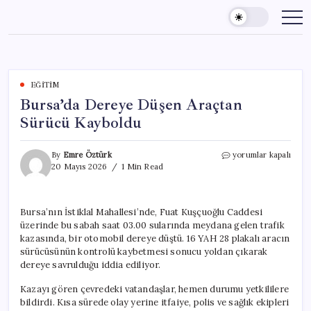
Skip
to
content
EĞITIM
Bursa’da Dereye Düşen Araçtan
Sürücü Kayboldu
Bursa’da
By
Emre Öztürk
yorumlar kapalı
Dereye
20 Mayıs 2026
1 Min Read
Düşen
Araçtan
Sürücü
Bursa’nın İstiklal Mahallesi’nde, Fuat Kuşçuoğlu Caddesi
Kayboldu
üzerinde bu sabah saat 03.00 sularında meydana gelen trafik
için
kazasında, bir otomobil dereye düştü. 16 YAH 28 plakalı aracın
sürücüsünün kontrolü kaybetmesi sonucu yoldan çıkarak
dereye savrulduğu iddia ediliyor.
Kazayı gören çevredeki vatandaşlar, hemen durumu yetkililere
bildirdi. Kısa sürede olay yerine itfaiye, polis ve sağlık ekipleri