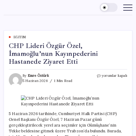
Skip
to
content
EĞITIM
CHP Lideri Özgür Özel,
İmamoğlu’nun Kayınpederini
Hastanede Ziyaret Etti
CHP
By
Emre Öztürk
yorumlar kapalı
Lideri
5 Haziran 2026
1 Min Read
Özgür
Özel,
İmamoğlu’nun
Kayınpederini
Hastanede
Ziyaret
5 Haziran 2026 tarihinde, Cumhuriyet Halk Partisi (CHP)
Etti
Genel Başkanı Özgür Özel, 7 Haziran Pazar günü
için
gerçekleştirilecek yerel ara seçimler için Gümüşhane’nin
Tekke beldesine gitmek üzere Trabzon’da bulundu. Burada,