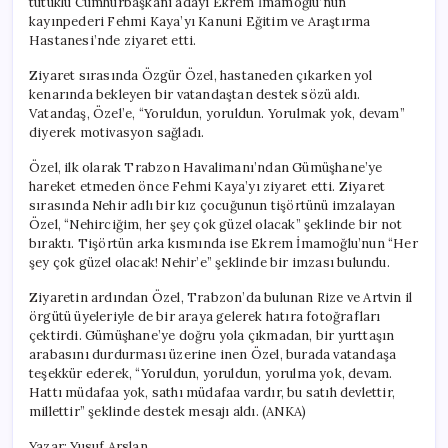
tutuklu Cumhurbaşkanı adayı Ekrem İmamoğlu’nun
kayınpederi Fehmi Kaya’yı Kanuni Eğitim ve Araştırma
Hastanesi’nde ziyaret etti.
Ziyaret sırasında Özgür Özel, hastaneden çıkarken yol
kenarında bekleyen bir vatandaştan destek sözü aldı.
Vatandaş, Özel’e, “Yoruldun, yoruldun. Yorulmak yok, devam”
diyerek motivasyon sağladı.
Özel, ilk olarak Trabzon Havalimanı’ndan Gümüşhane’ye
hareket etmeden önce Fehmi Kaya’yı ziyaret etti. Ziyaret
sırasında Nehir adlı bir kız çocuğunun tişörtünü imzalayan
Özel, “Nehirciğim, her şey çok güzel olacak” şeklinde bir not
bıraktı. Tişörtün arka kısmında ise Ekrem İmamoğlu’nun “Her
şey çok güzel olacak! Nehir’e” şeklinde bir imzası bulundu.
Ziyaretin ardından Özel, Trabzon’da bulunan Rize ve Artvin il
örgütü üyeleriyle de bir araya gelerek hatıra fotoğrafları
çektirdi. Gümüşhane’ye doğru yola çıkmadan, bir yurttaşın
arabasını durdurması üzerine inen Özel, burada vatandaşa
teşekkür ederek, “Yoruldun, yoruldun, yorulma yok, devam.
Hattı müdafaa yok, sathı müdafaa vardır, bu satıh devlettir,
millettir” şeklinde destek mesajı aldı. (ANKA)
Yazar: Yusuf Arslan