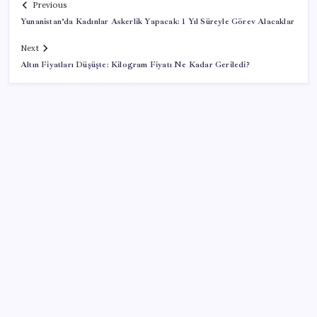
Previous
Yunanistan’da Kadınlar Askerlik Yapacak: 1 Yıl Süreyle Görev Alacaklar
Next
Altın Fiyatları Düşüşte: Kilogram Fiyatı Ne Kadar Geriledi?
SON YAZILAR
Ömer Günel’in avukatlarından suç duyurusu:
‘Soruşturmanın gizliliği ihlal edildi’
Katlanabilir telefonda incelik yarışı kızıştı: HONOR
Magic V6 Türkiye’de