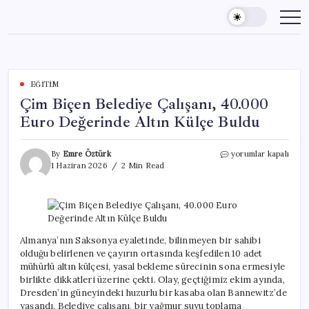
Skip
to
content
EĞITIM
Çim Biçen Belediye Çalışanı, 40.000
Euro Değerinde Altın Külçe Buldu
Çim
By
Emre Öztürk
yorumlar kapalı
Biçen
1 Haziran 2026
2 Min Read
Belediye
Çalışanı,
40.000
Euro
Değerinde
Altın
Almanya’nın Saksonya eyaletinde, bilinmeyen bir sahibi
Külçe
olduğu belirlenen ve çayırın ortasında keşfedilen 10 adet
Buldu
mühürlü altın külçesi, yasal bekleme sürecinin sona ermesiyle
için
birlikte dikkatleri üzerine çekti. Olay, geçtiğimiz ekim ayında,
Dresden’in güneyindeki huzurlu bir kasaba olan Bannewitz’de
yaşandı. Belediye çalışanı, bir yağmur suyu toplama