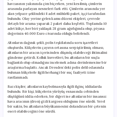
havzasının yakınında çim biçerken, yeni kesilmiş çimlerin
arasında parlayan nesneleri fark etti. Çimlerin arasında yer
alan yelpaze şeklindeki 8 adet mühürlü paket, işçi tarafından
bulundu. Olay yerine gelen kamu düzeni ekipleri, çevrede
detaylı bir arama yaparak 2 paket daha keşfetti. Toplamda 10
adet külçe, her biri yaklaşık 28 gram ağırlığında olup, piyasa
değerinin 40.000 Euro civarında olduğu belirlendi.
Altınların dağınık şekli, polis teşkilatında soru işaretleri
oluşturdu. Külçelerin çayırın ortasına serpiştirilmiş olması,
altınların bir aracın içerisinden düşmüş olabileceği ihtimalini
gündeme getirdi. Kolluk kuvvetleri, bu altınların bir suçla
bağlantılı olup olmadığını incelemek adına derinlemesine bir
araştırma başlattı. Ancak Dresden’deki polis delil odasında
bulunan külçelerle ilgili herhangi bir suç faaliyeti izine
rastlanmadı.
Bazı kişiler, altınların kaybolmasıyla ilgili ilginç iddialarda
bulundu. Bir kişi, külçelerin yürüyüş esnasında cebinden
düştüğünü iddia ederken, bir diğeri ise altınların bir insansız
hava aracının (dron) gizli kargosu olduğunu öne sürdü. Yerel
bir sakin, bu altınların büyükannesini dolandıran bir çetenin
eseri olabileceğini öne sürdü.