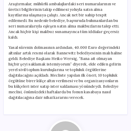
Araştırmalar, mühürlü ambalajlardaki seri numaralarının ve
üretici bilgilerinin takip edilmesi yoluyla satın alma
kayıtlarına ulaşmaya çalıştı. Ancak net bir sahip tespit
edilemedi. Bu nedenle belediye, başvuruda bulunanlardan bu
seri numaralarıyla eşleşen satın alma makbuzlarını talep etti.
Ancak hiçbir kişi makbuz sunamayınca tüm iddialar geçersiz
kaldı.
Yasal sürenin dolmasının ardından, 40.000 Euro değerindeki
altınlar artık resmi olarak Bannewitz belediyesinin malı haline
geldi. Belediye Başkanı Heiko Wersig, “Bana ait olmayan
hiçbir şeyi saklamak istemiyorum” diyerek, elde edilen gelirin
yerel sivil toplum kuruluşlarına ve topluluk örgütlerine
dağıtılacağını açıkladı. Mecliste yapılan ilk öneri, 10 topluluk
örgütüne birer külçe altın verilmesi ve bu organizasyonların
bu külçeleri ister satıp ister saklaması yönündeydi. Belediye
meclisi, önümüzdeki haftalarda bu fonun kasabaya nasıl
dağıtılacağına dair nihai kararını verecek.