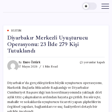
Skip
to
content
EĞITIM
Diyarbakır Merkezli Uyuşturucu
Operasyonu: 23 İlde 279 Kişi
Tutuklandı
Diyarbakır
By
Emre Öztürk
yorumlar kapalı
Merkezli
17 Mayıs 2026
1 Min Read
Uyuşturucu
Operasyonu:
23
Diyarbakır’da gerçekleştirilen büyük uyuşturucu operasyonu,
İlde
Narkotik Suçlarla Mücadele Başkanlığı ve Diyarbakır
279
Kişi
Cumhuriyet Başsavcılığı’nın koordinasyonunda yaklaşık dört
Tutuklandı
aylık titiz çalışmaların ardından hayata geçirildi. Bu süreçte,
için
mahalle ve sokaklarda uyuşturucu ticareti yapan şüphelilerin
örgütsel yapıları, bağlantıları ve suç faaliyetleri detaylı bir
şekilde incelendi.