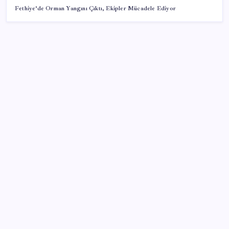
Fethiye’de Orman Yangını Çıktı, Ekipler Mücadele Ediyor
SON YAZILAR
Ömer Günel’in avukatlarından suç duyurusu:
‘Soruşturmanın gizliliği ihlal edildi’
Katlanabilir telefonda incelik yarışı kızıştı: HONOR
Magic V6 Türkiye’de
Huawei Nova 16 SE 8500mAh Batarya ve Uydu
Bağlantısı ile Tanıtıldı
AB’den Ar-Ge’ye 130 milyar euroluk kaynak