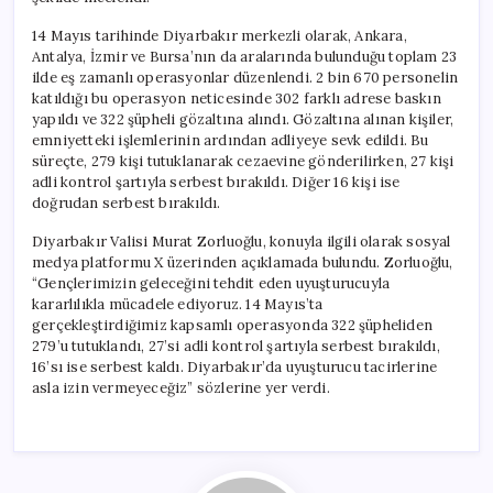
14 Mayıs tarihinde Diyarbakır merkezli olarak, Ankara,
Antalya, İzmir ve Bursa’nın da aralarında bulunduğu toplam 23
ilde eş zamanlı operasyonlar düzenlendi. 2 bin 670 personelin
katıldığı bu operasyon neticesinde 302 farklı adrese baskın
yapıldı ve 322 şüpheli gözaltına alındı. Gözaltına alınan kişiler,
emniyetteki işlemlerinin ardından adliyeye sevk edildi. Bu
süreçte, 279 kişi tutuklanarak cezaevine gönderilirken, 27 kişi
adli kontrol şartıyla serbest bırakıldı. Diğer 16 kişi ise
doğrudan serbest bırakıldı.
Diyarbakır Valisi Murat Zorluoğlu, konuyla ilgili olarak sosyal
medya platformu X üzerinden açıklamada bulundu. Zorluoğlu,
“Gençlerimizin geleceğini tehdit eden uyuşturucuyla
kararlılıkla mücadele ediyoruz. 14 Mayıs’ta
gerçekleştirdiğimiz kapsamlı operasyonda 322 şüpheliden
279’u tutuklandı, 27’si adli kontrol şartıyla serbest bırakıldı,
16’sı ise serbest kaldı. Diyarbakır’da uyuşturucu tacirlerine
asla izin vermeyeceğiz” sözlerine yer verdi.