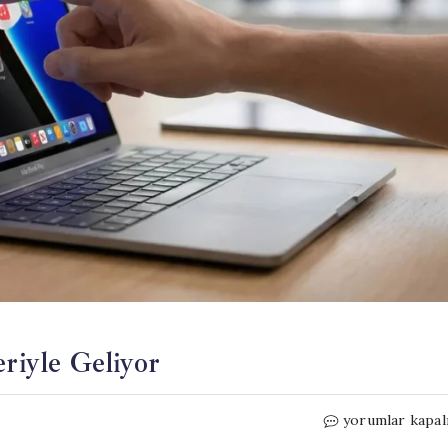
iyle Geliyor
Dokunmatik
yorumlar kapal
MacBook