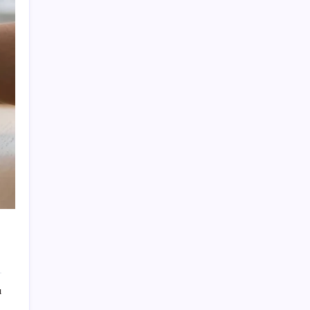
İktidar yıl sonu hedeflerini belirledi: Faize
2.8, açığa 2.5 trilyon!
UEFA Avrupa Ligi Finali sonrası sıra
Bakü’deki F1 yarışına alt yapı desteğinde
Telegram CEO’su Pavel Durov Rusya’nın
Terör ve Aşırılıkçı Listesine Eklendi
ABD’li Senatörden Trump yönetimine tepki:
İsrail eleştirisi Yahudi karşıtlığı değil
Borsada işlem gören ambalaj sektörünün
köklü firması iflasın eşiğinde
Trump’tan eski ABD’li yetkili Fauci’ye Kovid-
19 tepkisi: Çok fazla yanlış yaptı
Bu klozet kapağı, kalp ritim bozukluğunu 30
saniyede tespit edebiliyor
Kadıköy Rıhtım’a cami için ilk kazmayı
ı
vurdular: AKP’li dernek başkanı ‘medeniyet
eseri inşa edeceğiz’ dedi