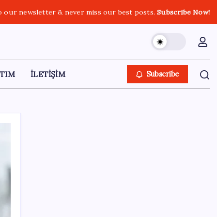
o our newsletter & never miss our best posts.
Subscribe Now!
TIM
İLETİŞİM
Subscribe
SON YAZILAR
ABD’deki 30 yıllık güvenlik açığı DNA
dosyalarını açığa çıkartmış olabilir