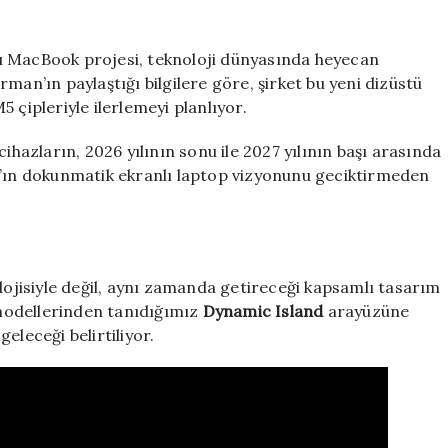
M5
Çipleriyle
Geliyor
ı MacBook projesi, teknoloji dünyasında heyecan
için
’ın paylaştığı bilgilere göre, şirket bu yeni dizüstü
 çipleriyle ilerlemeyi planlıyor.
ihazların, 2026 yılının sonu ile 2027 yılının başı arasında
e’ın dokunmatik ekranlı laptop vizyonunu geciktirmeden
jisiyle değil, aynı zamanda getireceği kapsamlı tasarım
e modellerinden tanıdığımız
Dynamic Island
arayüzüne
eleceği belirtiliyor.