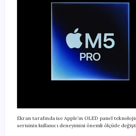
Ekran tarafında ise Apple’ın OLED panel teknolojis
serisinin kullanıcı deneyimini önemli ölçüde deği