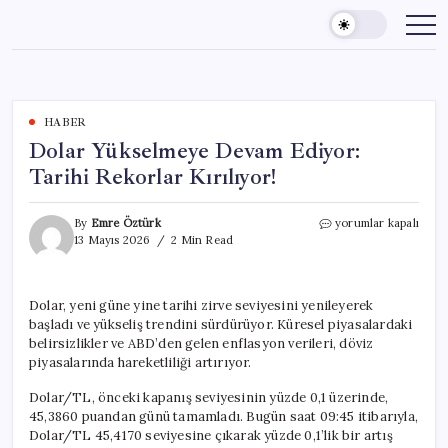
Skip
to
content
HABER
Dolar Yükselmeye Devam Ediyor:
Tarihi Rekorlar Kırılıyor!
Dolar
By
Emre Öztürk
yorumlar kapalı
Yükselmeye
13 Mayıs 2026
2 Min Read
Devam
Ediyor:
Tarihi
Dolar, yeni güne yine tarihi zirve seviyesini yenileyerek
Rekorlar
başladı ve yükseliş trendini sürdürüyor. Küresel piyasalardaki
Kırılıyor!
için
belirsizlikler ve ABD’den gelen enflasyon verileri, döviz
piyasalarında hareketliliği artırıyor.
Dolar/TL, önceki kapanış seviyesinin yüzde 0,1 üzerinde,
45,3860 puandan günü tamamladı. Bugün saat 09:45 itibarıyla,
Dolar/TL 45,4170 seviyesine çıkarak yüzde 0,1’lik bir artış