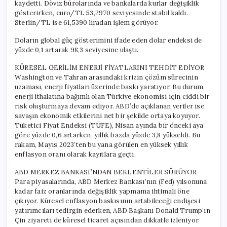
kaydetti. Döviz bürolarında ve bankalarda kurlar değişiklik
gösterirken, euro/TL 53,2970 seviyesinde stabil kaldı.
Sterlin/TL ise 61,5390 liradan işlem görüyor.
Doların global güç gösterimini ifade eden dolar endeksi de
yüzde 0,1 artarak 98,3 seviyesine ulaştı.
KÜRESEL GERİLİM ENERJİ FİYATLARINI TEHDİT EDİYOR
Washington ve Tahran arasındaki krizin çözüm sürecinin
uzaması, enerji fiyatları üzerinde baskı yaratıyor. Bu durum,
enerji ithalatına bağımlı olan Türkiye ekonomisi için ciddi bir
risk oluşturmaya devam ediyor. ABD’de açıklanan veriler ise
savaşın ekonomik etkilerini net bir şekilde ortaya koyuyor.
Tüketici Fiyat Endeksi (TÜFE), Nisan ayında bir önceki aya
göre yüzde 0,6 artarken, yıllık bazda yüzde 3,8 yükseldi. Bu
rakam, Mayıs 2023’ten bu yana görülen en yüksek yıllık
enflasyon oranı olarak kayıtlara geçti.
ABD MERKEZ BANKASI’NDAN BEKLENTİLER SÜRÜYOR
Para piyasalarında, ABD Merkez Bankası’nın (Fed) yılsonuna
kadar faiz oranlarında değişiklik yapmama ihtimali öne
çıkıyor. Küresel enflasyon baskısının artabileceği endişesi
yatırımcıları tedirgin ederken, ABD Başkanı Donald Trump’ın
Çin ziyareti de küresel ticaret açısından dikkatle izleniyor.