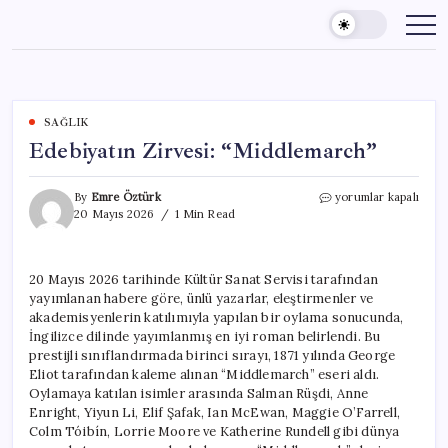
Skip
to
content
SAĞLIK
Edebiyatın Zirvesi: “Middlemarch”
Edebiyatın
By
Emre Öztürk
yorumlar kapalı
Zirvesi:
20 Mayıs 2026
1 Min Read
“Middlemarch”
için
20 Mayıs 2026 tarihinde Kültür Sanat Servisi tarafından
yayımlanan habere göre, ünlü yazarlar, eleştirmenler ve
akademisyenlerin katılımıyla yapılan bir oylama sonucunda,
İngilizce dilinde yayımlanmış en iyi roman belirlendi. Bu
prestijli sınıflandırmada birinci sırayı, 1871 yılında George
Eliot tarafından kaleme alınan “Middlemarch” eseri aldı.
Oylamaya katılan isimler arasında Salman Rüşdi, Anne
Enright, Yiyun Li, Elif Şafak, Ian McEwan, Maggie O’Farrell,
Colm Tóibín, Lorrie Moore ve Katherine Rundell gibi dünya