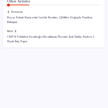
Other Articles
Previous
Beyaz Yakalı Kariyerini Geride Bıraktı, Çiftlikte Doğayla Yeniden
Buluştu!
Next
CHP’li Vekilden Esenboğa Havalimanı Üzerine Şok İddia: Sadece 1
Uçak İniş Yaptı
SON YAZILAR
Ömer Günel’in avukatlarından suç duyurusu: