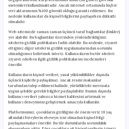
sistemleri kullanılmaktadır. Ancak internet ortamında hiçbir
veri aktarımının %100 güvenli olduğu garanti edilemez. Bu
nedenle kullanıcılar da kişisel bilgilerini paylaşırken dikkatli
olmalıdır.
Web sitemizde zaman zaman üçüncü taraf bağlantılar (linkler)
yer alabilir. Bu bağlantılar üzerinden yönlendirildiğiniz
sitelerin gizlilik politikaları farklı olabilir. Bu nedenle, ziyaret
ettiğiniz diğer sitelerin gizlilik uygulamalarından sorumlu
olmadığımızı belirtmek isteriz. Kullanıcıların bu tür siteleri
ziyaret ederken ilgili gizlilik politikalarını incelemeleri
önerilir.
Kullanıcıların kişisel verileri, yasal yükümlülükler dışında
üçüncü kişilerle paylaşılmaz. Ancak resmi makamlar
tarafından talep edilmesi halinde, yürürlükteki mevzuata
uygun şekilde gerekli bilgiler paylaşılabilir. Bunun dışında
kullanıcı verileri yalnızca hizmet kalitesini artırmak ve
kullanıcı deneyimini geliştirmek amacıyla kullanılır.
Platformumuz, çocukların gizliliğine de önem verir. 18 yaş
altındaki bireylerin ebeveyn izni olmadan kişisel bilgi
paylaşmamaları önerilir. Bu tür durumlarda sorumluluk
ebeveynlere aittir. Eğer çocuklara ait kişisel verilerin izinsiz