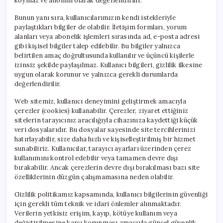
koymaz ve anonim olarak değerlendirilir.
Bunun yanı sıra, kullanıcılarımızın kendi istekleriyle
paylaştıkları bilgiler de olabilir. İletişim formları, yorum
alanları veya abonelik işlemleri sırasında ad, e-posta adresi
gibi kişisel bilgiler talep edilebilir. Bu bilgiler yalnızca
belirtilen amaç doğrultusunda kullanılır ve üçüncü kişilerle
izinsiz şekilde paylaşılmaz. Kullanıcı bilgileri, gizlilik ilkesine
uygun olarak korunur ve yalnızca gerekli durumlarda
değerlendirilir.
Web sitemiz, kullanıcı deneyimini geliştirmek amacıyla
çerezler (cookies) kullanabilir. Çerezler, ziyaret ettiğiniz
sitelerin tarayıcınız aracılığıyla cihazınıza kaydettiği küçük
veri dosyalarıdır. Bu dosyalar sayesinde site tercihlerinizi
hatırlayabilir, size daha hızlı ve kişiselleştirilmiş bir hizmet
sunabiliriz. Kullanıcılar, tarayıcı ayarları üzerinden çerez
kullanımını kontrol edebilir veya tamamen devre dışı
bırakabilir. Ancak çerezlerin devre dışı bırakılması bazı site
özelliklerinin düzgün çalışmamasına neden olabilir.
Gizlilik politikamız kapsamında, kullanıcı bilgilerinin güvenliği
için gerekli tüm teknik ve idari önlemler alınmaktadır.
Verilerin yetkisiz erişim, kayıp, kötüye kullanım veya
değiştirilmesine karşı korunması amacıyla güncel güvenlik