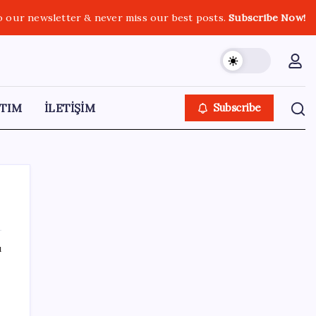
o our newsletter & never miss our best posts.
Subscribe Now!
TIM
İLETİŞİM
Subscribe
ı
SON YAZILAR
Ömer Günel’in avukatlarından suç duyurusu:
‘Soruşturmanın gizliliği ihlal edildi’