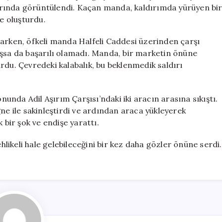
Vatandaşa
rında görüntülendi. Kaçan manda, kaldırımda yürüyen bi
Saldırı!
ke oluşturdu.
için
şarken, öfkeli manda Halfeli Caddesi üzerinden çarşı
ışsa da başarılı olamadı. Manda, bir marketin önüne
rdu. Çevredeki kalabalık, bu beklenmedik saldırı
nda Adil Aşırım Çarşısı’ndaki iki aracın arasına sıkıştı.
ne ile sakinleştirdi ve ardından araca yükleyerek
 bir şok ve endişe yarattı.
ehlikeli hale gelebileceğini bir kez daha gözler önüne serdi.