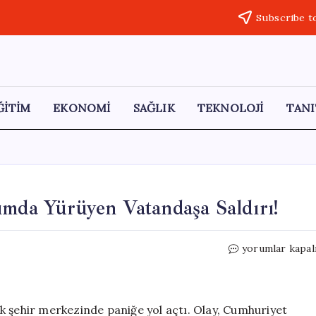
Subscribe t
ĞİTİM
EKONOMİ
SAĞLIK
TEKNOLOJİ
TANI
ımda Yürüyen Vatandaşa Saldırı!
Iğdır’da
yorumlar kapal
Manda
Dehşeti:
Kaldırımda
Yürüyen
k şehir merkezinde paniğe yol açtı. Olay, Cumhuriyet