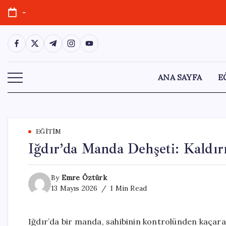
Skip
-
to
content
https://www.facebook.com/
https://twitter.com/
https://t.me/
https://www.instagram.com/
https://youtube.com/
ANA SAYFA
E
EĞITIM
Iğdır’da Manda Dehşeti: Kaldır
By
Emre Öztürk
13 Mayıs 2026
1 Min Read
Iğdır’da bir manda, sahibinin kontrolünden kaçara