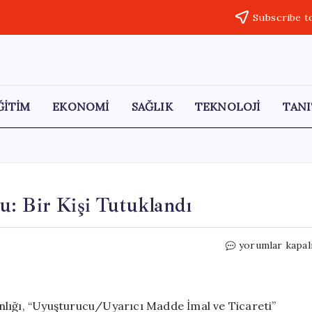
Subscribe t
ĞİTİM
EKONOMİ
SAĞLIK
TEKNOLOJİ
TANI
u: Bir Kişi Tutuklandı
Iğdır’da
yorumlar kapal
Uyuşturucu
Operasyonu:
Bir
Kişi
nlığı, “Uyuşturucu/Uyarıcı Madde İmal ve Ticareti”