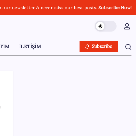
o our newsletter & never miss our best posts.
Subscribe Now!
TIM
İLETİŞİM
Subscribe
ı
SON YAZILAR
Ömer Günel’in avukatlarından suç duyurusu:
‘Soruşturmanın gizliliği ihlal edildi’