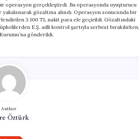
Tutuklandı
bir operasyon gerçekleştirdi. Bu operasyonda uyuşturucu
için
ıslar yakalanarak gözaltına alındı. Operasyon sonucunda bir
lendirilen 3.100 TL nakit para ele geçirildi. Gözaltındaki
phelilerden E.Ş. adli kontrol şartıyla serbest bırakılırken
z Kurumu’na gönderildi.
Author
e Öztürk