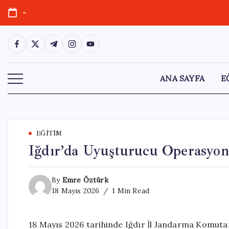
Skip
-
to
content
https://www.facebook.com/
https://twitter.com/
https://t.me/
https://www.instagram.com/
https://youtube.com/
ANA SAYFA
E
EĞITIM
Iğdır’da Uyuşturucu Operasyon
By
Emre Öztürk
18 Mayıs 2026
1 Min Read
18 Mayıs 2026 tarihinde Iğdır İl Jandarma Komuta