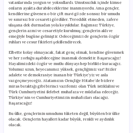
vatanlarında yorgun ve yoksullardı. Umutsuzluk içinde kimse
onların ayakta durabileceklerine inanmıyordu. Ama gençler,
kendilerine güvenen o bir çift mavi gözde sonsuz bir umudu
ve sınırsız bir cesareti gördüler. Tereddüt etmeden, zafere
ulaşana dek durmadan yola koyuldular. Bağımsız Türkiye,
gençlerin azmi ve cesaretiyle kurulmuş; gençlerin aklı ve
emeğiyle bugüne gelmiştir. Geleceğimizi de gençlerin özgür
ruhları ve cesur fikirleri şekillendirecek.
Elbette kolay olmayacak, fakat genç olmak, kendine güvenmek
ve her zorluğu aşabileceğine inanmak demektir. Başaracağız!
Hayalimizdeki özgür ve mutlu dünyayı hep birlikte kuracağız.
Yolumuz uzun, heyecanımız yüksek, gençliğimiz var! Bizler
adalete ve demokrasiye inanan bir Türkiye’yiz ve asla
vazgeçmeyeceğiz. Atatamızın Gençliğe Hitabe’de bizlere
miras bıraktığı gibi birinci vazifemiz olan Türk istiklalini ve
Türk Cumhuriyetini ilelebet muhafaza ve müdafaa edeceğiz.
Türkiye’nin ve Cumhuriyetimizin muhafızları olacağız.
Başaracağız!
Bu ülke, gençlerinin umudunu tüketen değil, büyüten bir ülke
olacak. Gençlerin hayalleri kadar büyük, renkli ve aydınlık
olacak.