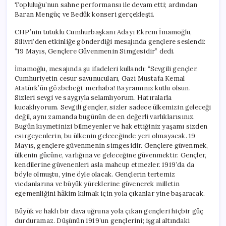
Topluluğu’nun sahne performansı ile devam etti; ardından
Baran Mengüç ve Bedük konseri gerçekleşti.
CHP’nin tutuklu Cumhurbaşkanı Adayı Ekrem İmamoğlu,
Silivri’den etkinliğe gönderdiği mesajında gençlere seslendi:
“19 Mayıs, Gençlere Güvenmenin Simgesidir” dedi.
İmamoğlu, mesajında şu ifadeleri kullandı: “Sevgili gençler,
Cumhuriyetin cesur savunucuları, Gazi Mustafa Kemal
Atatürk’ün gözbebeği, merhaba! Bayramınız kutlu olsun.
Sizleri sevgi ve saygıyla selamlıyorum. Hatıralarla
kucaklıyorum. Sevgili gençler, sizler sadece ülkemizin geleceği
değil, aynı zamanda bugünün de en değerli varlıklarısınız.
Bugün kıymetinizi bilmeyenler ve hak ettiğiniz yaşamı sizden
esirgeyenlerin, bu ülkenin geleceğinde yeri olmayacak. 19
Mayıs, gençlere güvenmenin simgesidir. Gençlere güvenmek,
ülkenin gücüne, varlığına ve geleceğine güvenmektir. Gençler,
kendilerine güvenenleri asla mahcup etmezler. 1919’da da
böyle olmuştu, yine öyle olacak. Gençlerin tertemiz
vicdanlarına ve büyük yüreklerine güvenerek milletin
egemenliğini hâkim kılmak için yola çıkanlar yine başaracak.
Büyük ve haklı bir dava uğruna yola çıkan gençleri hiçbir güç
durduramaz. Düşünün 1919’un gençlerini; işgal altındaki