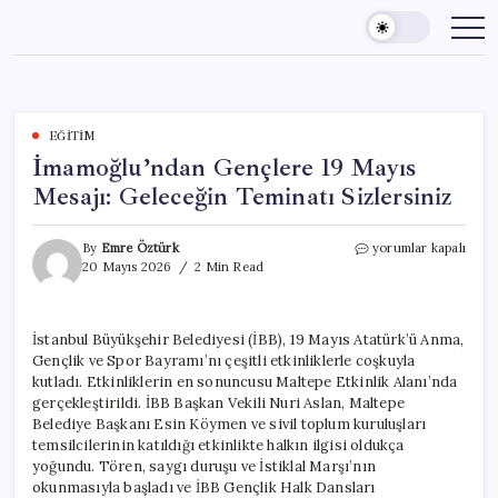
Skip
to
content
EĞITIM
İmamoğlu’ndan Gençlere 19 Mayıs
Mesajı: Geleceğin Teminatı Sizlersiniz
İmamoğlu’ndan
By
Emre Öztürk
yorumlar kapalı
Gençlere
20 Mayıs 2026
2 Min Read
19
Mayıs
Mesajı:
İstanbul Büyükşehir Belediyesi (İBB), 19 Mayıs Atatürk’ü Anma,
Geleceğin
Gençlik ve Spor Bayramı’nı çeşitli etkinliklerle coşkuyla
Teminatı
Sizlersiniz
kutladı. Etkinliklerin en sonuncusu Maltepe Etkinlik Alanı’nda
için
gerçekleştirildi. İBB Başkan Vekili Nuri Aslan, Maltepe
Belediye Başkanı Esin Köymen ve sivil toplum kuruluşları
temsilcilerinin katıldığı etkinlikte halkın ilgisi oldukça
yoğundu. Tören, saygı duruşu ve İstiklal Marşı’nın
okunmasıyla başladı ve İBB Gençlik Halk Dansları