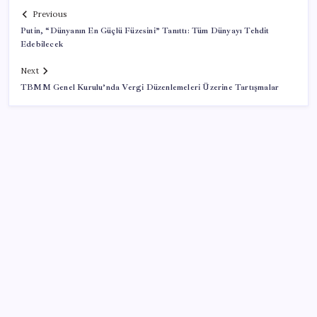
Previous
Putin, “Dünyanın En Güçlü Füzesini” Tanıttı: Tüm Dünyayı Tehdit
Edebilecek
Next
TBMM Genel Kurulu’nda Vergi Düzenlemeleri Üzerine Tartışmalar
SON YAZILAR
Ömer Günel’in avukatlarından suç duyurusu:
‘Soruşturmanın gizliliği ihlal edildi’
Katlanabilir telefonda incelik yarışı kızıştı: HONOR