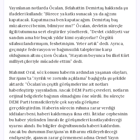
Yayınlanan notlarda Öcalan, Selahattin Demirtaş hakkında şu
ifadeleri kullandı: “Sürece ya katkı sunacak ya da ağzını
kapatacak. Kapatmazsa ben kapatacağım. Demirtaş baş
müzakereci benim, bilmiyor mu?” Öcalan, devletin süreçle
ilgili tutumuna sert eleştiriler yönelterek, “Devlet ciddiyeti var
sandım ama bir buçuk yıldır kimi oyalıyorlar? Örgütü
silahsızlandırmışım, feshetmişim. Yeter artık” dedi. Ayrıca,
geçmişte federasyon ve bağımsızlık taleplerine karşı
olduğunun altını çizen Öcalan, “Hayatım boyunca bu ilkel Kürt
milliyetçileriyle mücadele ettim” dedi.
Mahmut Oral, söz konusu haberin ardından yaşanan olayları,
SurAjans’ta “Ayrılık ve zorunlu açıklama” başlığıyla şu şekilde
aktardı: “Öcalan’ın çeşitli görüşmelerine ait notları
haberleştirip yayınladım. Ancak DEM Parti çevreleri, notların
orijinal belgelerle bağının olmadığını öne sürdü. Bu süreçte
DEM Parti temsilcileriyle çok sayıda görüşme
gerçekleştirdim. Haberin sürecin ruhuna zarar verdiği
iddiaları beni, haberi kaldırmaya ikna etti. İktidar cephesinin
bu haber yüzünden İmralı ile görüşmeleri kısıtlayabileceği
uyarısı alındı. Bu bilgiler doğrultusunda haberi kaldırdım.
Ancak bu durumun SurAjans’ın itibarını etkileyebileceği
endişesiyle, ajansın zarar görmemesi adına Genel Yayın