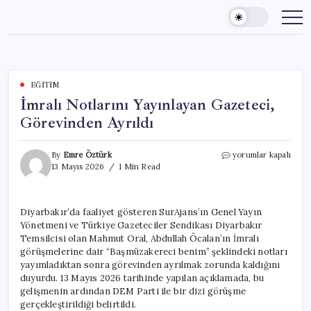
Skip
to
content
EĞITIM
İmralı Notlarını Yayınlayan Gazeteci,
Görevinden Ayrıldı
İmralı
By
Emre Öztürk
yorumlar kapalı
Notlarını
13 Mayıs 2026
1 Min Read
Yayınlayan
Gazeteci,
Görevinden
Diyarbakır’da faaliyet gösteren SurAjans’ın Genel Yayın
Ayrıldı
Yönetmeni ve Türkiye Gazeteciler Sendikası Diyarbakır
için
Temsilcisi olan Mahmut Oral, Abdullah Öcalan’ın İmralı
görüşmelerine dair “Başmüzakereci benim” şeklindeki notları
yayımladıktan sonra görevinden ayrılmak zorunda kaldığını
duyurdu. 13 Mayıs 2026 tarihinde yapılan açıklamada, bu
gelişmenin ardından DEM Parti ile bir dizi görüşme
gerçekleştirildiği belirtildi.