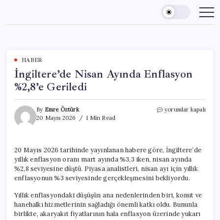
Skip
to
content
HABER
İngiltere’de Nisan Ayında Enflasyon
%2,8’e Geriledi
İngiltere’de
By
Emre Öztürk
yorumlar kapalı
Nisan
20 Mayıs 2026
1 Min Read
Ayında
Enflasyon
%2,8’e
20 Mayıs 2026 tarihinde yayınlanan habere göre, İngiltere’de
Geriledi
yıllık enflasyon oranı mart ayında %3,3 iken, nisan ayında
için
%2,8 seviyesine düştü. Piyasa analistleri, nisan ayı için yıllık
enflasyonun %3 seviyesinde gerçekleşmesini bekliyordu.
Yıllık enflasyondaki düşüşün ana nedenlerinden biri, konut ve
hanehalkı hizmetlerinin sağladığı önemli katkı oldu. Bununla
birlikte, akaryakıt fiyatlarının hala enflasyon üzerinde yukarı