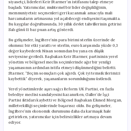
siyasetçi, liderleri Keir Starmer’ın istifasını talep etmeye
başladı. Yatırımcılar, muhtemel bir lider değişikliğinin,
memnuniyetsiz seçmenleri geri kazanmak amacıyla mali
harcamaların artmasına yol açabileceği endişesini taşımakta.
Bu kaygılar doğrultusunda, 30 yıllık devlet tahvillerinin getirisi
Salı günü 11 baz puan artış gösterdi.
Bu gelişmeler, İngiltere’nin para birimi sterlin üzerinde de
olumsuz bir etki yarattı ve sterlin, euro karşısında yüzde 0,3
değer kaybederek Nisan sonundan bu yana en düşük
seviyesine geriledi. Başbakan Keir Starmer, partisinin yerel
yönetim ve bölgesel meclis seçimlerinde ağır bir yenilgi
yaşamasının ardından istifa etmeyi düşünmediğini belirtti.
Starmer, “Seçim sonuçları çok ağırdı. Çok iyi temsilcilerimizi
kaybettik” diyerek, yaşananların sorumluluğunu üstlendi.
Yerel yönetimlerde aşırı sağcı Reform UK Partisi, en fazla
belediye meclisi sandalyesini kazanırken, Galler’de İşçi
Partisi iktidarı kaybetti ve Bölgesel Başbakan Eluned Morgan,
milletvekilliği seçimlerinde başarısız oldu. Bu gelişmeler,
İngiltere’nin ekonomik durumunu daha da karmaşık hale
getirirken, yatırımcılar için belirsizlikler artmaya devam
ediyor.