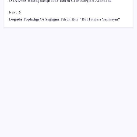
OYAK’tan Hektaş Satışı: Elde Edilen Gelir Borçları Azaltacak
Next
Doğada Topladığı Ot Sağlığını Tehdit Etti: “Bu Hataları Yapmayın”
SON YAZILAR
ABD’deki 30 yıllık güvenlik açığı DNA dosyalarını
açığa çıkartmış olabilir
İktidar yıl sonu hedeflerini belirledi: Faize 2.8, açığa
2.5 trilyon!
UEFA Avrupa Ligi Finali sonrası sıra Bakü’deki F1