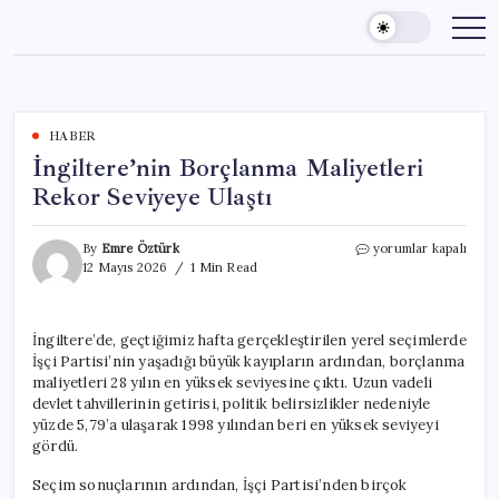
Skip
to
content
HABER
İngiltere’nin Borçlanma Maliyetleri
Rekor Seviyeye Ulaştı
İngiltere’nin
By
Emre Öztürk
yorumlar kapalı
Borçlanma
12 Mayıs 2026
1 Min Read
Maliyetleri
Rekor
Seviyeye
İngiltere’de, geçtiğimiz hafta gerçekleştirilen yerel seçimlerde
Ulaştı
İşçi Partisi’nin yaşadığı büyük kayıpların ardından, borçlanma
için
maliyetleri 28 yılın en yüksek seviyesine çıktı. Uzun vadeli
devlet tahvillerinin getirisi, politik belirsizlikler nedeniyle
yüzde 5,79’a ulaşarak 1998 yılından beri en yüksek seviyeyi
gördü.
Seçim sonuçlarının ardından, İşçi Partisi’nden birçok