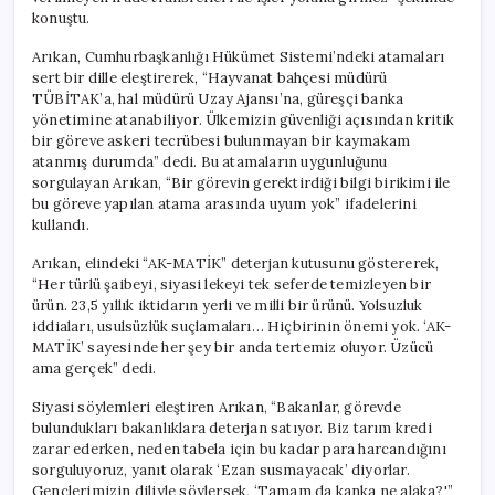
konuştu.
Arıkan, Cumhurbaşkanlığı Hükümet Sistemi’ndeki atamaları
sert bir dille eleştirerek, “Hayvanat bahçesi müdürü
TÜBİTAK’a, hal müdürü Uzay Ajansı’na, güreşçi banka
yönetimine atanabiliyor. Ülkemizin güvenliği açısından kritik
bir göreve askeri tecrübesi bulunmayan bir kaymakam
atanmış durumda” dedi. Bu atamaların uygunluğunu
sorgulayan Arıkan, “Bir görevin gerektirdiği bilgi birikimi ile
bu göreve yapılan atama arasında uyum yok” ifadelerini
kullandı.
Arıkan, elindeki “AK-MATİK” deterjan kutusunu göstererek,
“Her türlü şaibeyi, siyasi lekeyi tek seferde temizleyen bir
ürün. 23,5 yıllık iktidarın yerli ve milli bir ürünü. Yolsuzluk
iddiaları, usulsüzlük suçlamaları… Hiçbirinin önemi yok. ‘AK-
MATİK’ sayesinde her şey bir anda tertemiz oluyor. Üzücü
ama gerçek” dedi.
Siyasi söylemleri eleştiren Arıkan, “Bakanlar, görevde
bulundukları bakanlıklara deterjan satıyor. Biz tarım kredi
zarar ederken, neden tabela için bu kadar para harcandığını
sorguluyoruz, yanıt olarak ‘Ezan susmayacak’ diyorlar.
Gençlerimizin diliyle söylersek, ‘Tamam da kanka ne alaka?'”