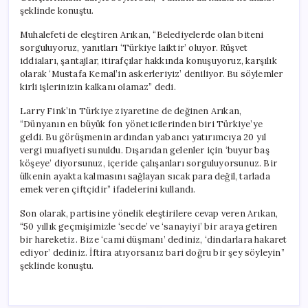
şeklinde konuştu.
Muhalefeti de eleştiren Arıkan, “Belediyelerde olan biteni
sorguluyoruz, yanıtları ‘Türkiye laiktir’ oluyor. Rüşvet
iddiaları, şantajlar, itirafçılar hakkında konuşuyoruz, karşılık
olarak ‘Mustafa Kemal’in askerleriyiz’ deniliyor. Bu söylemler
kirli işlerinizin kalkanı olamaz” dedi.
Larry Fink’in Türkiye ziyaretine de değinen Arıkan,
“Dünyanın en büyük fon yöneticilerinden biri Türkiye’ye
geldi. Bu görüşmenin ardından yabancı yatırımcıya 20 yıl
vergi muafiyeti sunuldu. Dışarıdan gelenler için ‘buyur baş
köşeye’ diyorsunuz, içeride çalışanları sorguluyorsunuz. Bir
ülkenin ayakta kalmasını sağlayan sıcak para değil, tarlada
emek veren çiftçidir” ifadelerini kullandı.
Son olarak, partisine yönelik eleştirilere cevap veren Arıkan,
“50 yıllık geçmişimizle ‘secde’ ve ‘sanayiyi’ bir araya getiren
bir hareketiz. Bize ‘cami düşmanı’ dediniz, ‘dindarlara hakaret
ediyor’ dediniz. İftira atıyorsanız bari doğru bir şey söyleyin”
şeklinde konuştu.