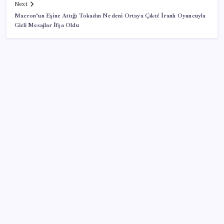
Next
Macron’un Eşine Attığı Tokadın Nedeni Ortaya Çıktı! İranlı Oyuncuyla
Gizli Mesajlar İfşa Oldu
SON YAZILAR
Ömer Günel’in avukatlarından suç duyurusu:
‘Soruşturmanın gizliliği ihlal edildi’
Katlanabilir telefonda incelik yarışı kızıştı: HONOR
Magic V6 Türkiye’de
Huawei Nova 16 SE 8500mAh Batarya ve Uydu
Bağlantısı ile Tanıtıldı