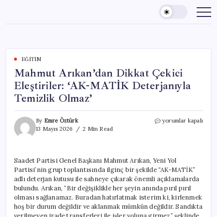
Skip
to
content
EĞITIM
Mahmut Arıkan’dan Dikkat Çekici
Eleştiriler: ‘AK-MATİK Deterjanıyla
Temizlik Olmaz’
Mahmut
By
Emre Öztürk
yorumlar kapalı
Arıkan’dan
13 Mayıs 2026
2 Min Read
Dikkat
Çekici
Eleştiriler:
Saadet Partisi Genel Başkanı Mahmut Arıkan, Yeni Yol
‘AK-
Partisi’nin grup toplantısında ilginç bir şekilde “AK-MATİK”
MATİK
Deterjanıyla
adlı deterjan kutusu ile sahneye çıkarak önemli açıklamalarda
Temizlik
bulundu. Arıkan, “Bir değişiklikle her şeyin anında pırıl pırıl
Olmaz’
olması sağlanamaz. Buradan hatırlatmak isterim ki, kirlenmek
için
hoş bir durum değildir ve aklanmak mümkün değildir. Sandıkta
verilmeyen irade transferleri ile işler yoluna girmez” şeklinde