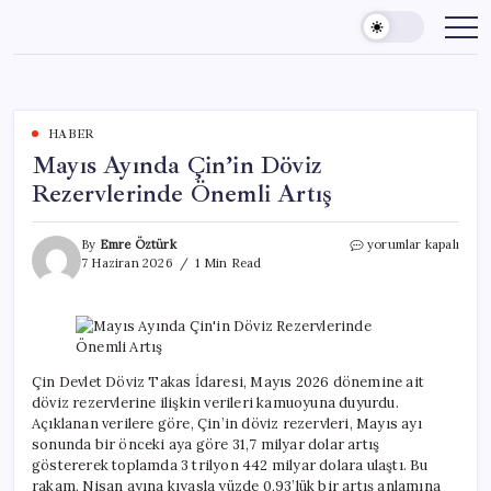
Skip
to
content
HABER
Mayıs Ayında Çin’in Döviz
Rezervlerinde Önemli Artış
Mayıs
By
Emre Öztürk
yorumlar kapalı
Ayında
7 Haziran 2026
1 Min Read
Çin’in
Döviz
Rezervlerinde
Önemli
Artış
için
Çin Devlet Döviz Takas İdaresi, Mayıs 2026 dönemine ait
döviz rezervlerine ilişkin verileri kamuoyuna duyurdu.
Açıklanan verilere göre, Çin’in döviz rezervleri, Mayıs ayı
sonunda bir önceki aya göre 31,7 milyar dolar artış
göstererek toplamda 3 trilyon 442 milyar dolara ulaştı. Bu
rakam, Nisan ayına kıyasla yüzde 0,93’lük bir artış anlamına