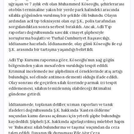
uğraşan ve 7 aylık evli olan Muhammed Köseoğlu, şehirlerarası
otobüs terminaline yakın bir yerde park halindeki aracında
silahla göğsünden vurulmuş bir şekilde ölü bulundu. Olayın
ardından acil tıp teknisyeni olan eşi Ş.K., polis tarafından
sorgulandıktan sonra serbest bırakıldı. Ancak, Adli Tıp
raporları doğrultusunda savcılık cinayet şüphesiyle
soruşturma başlattı ve Turhal Cumhuriyet Başsavcılığı,
iddianame hazırladı. İddianamede, olay günü Köseoğlu ile eşi
Ş.K. arasında bir tartışma yaşandığı belirtildi.
Adli Tıp Kurumu raporuna göre, Köseoğlu’nun sağ göğüs
bölgesinden yakın mesafeden vurulduğu tespit edildi.
Kriminal incelemede ise şüphelinin el örneklerinde atış artığı
bulunduğu, sol elinde antimon elementi olduğu ifade edildi.
Olay sonrası ele geçirilen silah üzerinde parmak izi tespit
edilememesi, silahın temizlenmiş olabileceği ihtimalini
gündeme getirdi.
İddianamede, toplanan deliller, uzman raporları ve tanık
ifadeleri doğrultusunda Ş.K. hakkında ‘Kasten öldürme’
suçundan kamu davası açılması için yeterli şüphe bulunduğu
kaydedildi. Şüpheli Ş.K. hakkında ağırlaştırılmış müebbet hapis
ve ‘Ruhsatsız silah bulundurma ve taşıma’ suçundan da ceza
talep edildi. Davanın ilk duruşması Zile Ağır Ceza