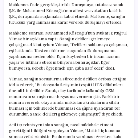
Mahkemesi’nde gerçekleştirildi. Duruşmaya, tutuksuz sanık
Ş.K. ile Muhammed Köseoğlu’nun ailesi ve avukatları katıldı.
Ş.K., duruşmada suçlamaları kabul etmedi. Mahkeme, sanığın
tutuksuz yargılanmasına karar vererek duruşmayı erteledi.
Mahkeme sonrası, Muhammed Köseoğlu’nun avukatı Ertuğrul
Yılmaz bir açıklama yaptı. Sanığın delilleri gizlemeye
çalıştığına dikkat çeken Yılmaz, “Delilleri saklamaya çalışması,
eşi hakkında ‘Kasten öldürme’ suçundan ilk duruşmanın
yapılmasına neden oldu. Eşini kaybeden bir insan, acısını
yaşar ve intihar sebebini biliyorsa bunu açıklar. Eğer
bilmiyorsa, sebebi öğrenmek için çaba sarf eder,” dedi.
Yılmaz, sanığın soruşturma sürecinde delilleri örtbas ettiğini
iddia ederek, “Bu dosyada iletişimin tespiti HTS dökümleri
önemli bir delildir. Sanık, olay tarihinde kullandığı GSM
numarasını soruşturma dosyasına vermemiştir. Farklı bir
numara vererek, olay anında maktulün akrabalarına silahı
bulması için telkinlerde bulunması da şüphe uyandıran bir
durumdur. Sanık, delilleri gizlemeye çalışmıştır,” diye ekledi.
Acil tıp teknisyeni olan sanığın, nasıl müdahale etmesi
gerektiğini bildiğini vurgulayan Yılmaz, “Maktul iç kanama
sonucu vefat etmiştir. Bu durumda yapılması gereken, kalp