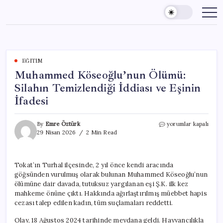
Skip
to
content
EĞITIM
Muhammed Köseoğlu’nun Ölümü:
Silahın Temizlendiği İddiası ve Eşinin
İfadesi
Muhammed
By
Emre Öztürk
yorumlar kapalı
Köseoğlu’nun
29 Nisan 2026
2 Min Read
Ölümü:
Silahın
Temizlendiği
Tokat’ın Turhal ilçesinde, 2 yıl önce kendi aracında
İddiası
göğsünden vurulmuş olarak bulunan Muhammed Köseoğlu’nun
ve
Eşinin
ölümüne dair davada, tutuksuz yargılanan eşi Ş.K. ilk kez
İfadesi
mahkeme önüne çıktı. Hakkında ağırlaştırılmış müebbet hapis
için
cezası talep edilen kadın, tüm suçlamaları reddetti.
Olay, 18 Ağustos 2024 tarihinde meydana geldi. Hayvancılıkla