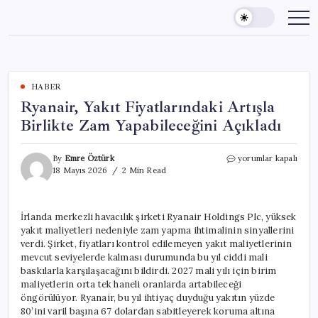
Skip
to
content
HABER
Ryanair, Yakıt Fiyatlarındaki Artışla
Birlikte Zam Yapabileceğini Açıkladı
Ryanair,
By
Emre Öztürk
yorumlar kapalı
Yakıt
18 Mayıs 2026
2 Min Read
Fiyatlarındaki
Artışla
Birlikte
İrlanda merkezli havacılık şirketi Ryanair Holdings Plc, yüksek
Zam
yakıt maliyetleri nedeniyle zam yapma ihtimalinin sinyallerini
Yapabileceğini
Açıkladı
verdi. Şirket, fiyatları kontrol edilemeyen yakıt maliyetlerinin
için
mevcut seviyelerde kalması durumunda bu yıl ciddi mali
baskılarla karşılaşacağını bildirdi. 2027 mali yılı için birim
maliyetlerin orta tek haneli oranlarda artabileceği
öngörülüyor. Ryanair, bu yıl ihtiyaç duyduğu yakıtın yüzde
80’ini varil başına 67 dolardan sabitleyerek koruma altına