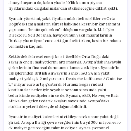
almayı başarsa da, kalan yüzde 20’lik kısmın piyasa
fiyatlarındaki dalgalanmalardan etkileneceğine dikkat çekti.
Ryanair yönetimi, yakıt fiyatlarındaki belirsizlikler ve Orta
Doğu’daki çatışmaların süresi hakkında kesin bir kar tahmini
yapmanın “henüz çok erken” olduğunu vurguladı. Mali İşler
Direktörü Neil Sorahan, havayolunun yakıt masraflarının
“birkaç yüz milyon” euro arttığını belirtirken, kesin bir rakam
vermekten kaçındı.
Sektördeki küresel enerji krizi, özellikle Orta Doğu’daki
savaşın enerji maliyetlerini artırmasıyla, Avrupa’daki havayolu
şirketlerinin finansal durumunu olumsuz etkiliyor. Ryanair’in
rakiplerinden British Airways’in sahibi IAG SA’nın yakıt
maliyeti yaklaşık 2 milyar euro, Deutsche Lufthansa AG’nin ise
1,7 milyar euro artış gösterdi. Hürmüz Boğazı’ndaki
kısıtlamalar nedeniyle seyahat sezonu sırasında yakıt
tedarikinde endişeler sürse de, Ryanair, ABD, Norveç ve Batı
Afrika’dan gelen tedarik akışları sayesinde Avrupa’daki
stokların yeterli düzeyde olduğunu bildirdi.
Ryanair’in maliyet kalemlerini etkileyen tek unsur yakıt değil.
Şirket, Avrupa Birliği çevre vergilerinin bu yıl 300 milyon euro
ek maliyet getireceğini tahmin ediyor. Ayrıca, personel