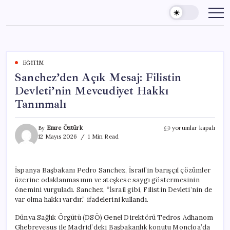
Skip
to
content
EĞITIM
Sanchez’den Açık Mesaj: Filistin
Devleti’nin Mevcudiyet Hakkı
Tanınmalı
Sanchez’den
By
Emre Öztürk
yorumlar kapalı
Açık
12 Mayıs 2026
1 Min Read
Mesaj:
Filistin
Devleti’nin
İspanya Başbakanı Pedro Sanchez, İsrail’in barışçıl çözümler
Mevcudiyet
üzerine odaklanmasının ve ateşkese saygı göstermesinin
Hakkı
Tanınmalı
önemini vurguladı. Sanchez, “İsrail gibi, Filistin Devleti’nin de
için
var olma hakkı vardır.” ifadelerini kullandı.
Dünya Sağlık Örgütü (DSÖ) Genel Direktörü Tedros Adhanom
Ghebreyesus ile Madrid’deki Başbakanlık konutu Moncloa’da