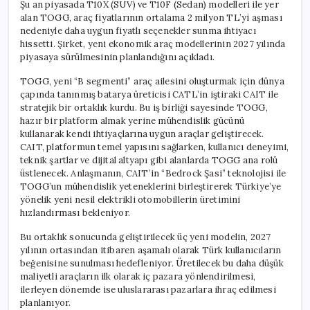
Şu an piyasada T10X (SUV) ve T10F (Sedan) modelleri ile yer
alan TOGG, araç fiyatlarının ortalama 2 milyon TL’yi aşması
nedeniyle daha uygun fiyatlı seçenekler sunma ihtiyacı
hissetti. Şirket, yeni ekonomik araç modellerinin 2027 yılında
piyasaya sürülmesinin planlandığını açıkladı.
TOGG, yeni “B segmenti” araç ailesini oluşturmak için dünya
çapında tanınmış batarya üreticisi CATL’in iştiraki CAIT ile
stratejik bir ortaklık kurdu. Bu iş birliği sayesinde TOGG,
hazır bir platform almak yerine mühendislik gücünü
kullanarak kendi ihtiyaçlarına uygun araçlar geliştirecek.
CAIT, platformun temel yapısını sağlarken, kullanıcı deneyimi,
teknik şartlar ve dijital altyapı gibi alanlarda TOGG ana rolü
üstlenecek. Anlaşmanın, CAIT’in “Bedrock Şasi” teknolojisi ile
TOGG’un mühendislik yeteneklerini birleştirerek Türkiye’ye
yönelik yeni nesil elektrikli otomobillerin üretimini
hızlandırması bekleniyor.
Bu ortaklık sonucunda geliştirilecek üç yeni modelin, 2027
yılının ortasından itibaren aşamalı olarak Türk kullanıcıların
beğenisine sunulması hedefleniyor. Üretilecek bu daha düşük
maliyetli araçların ilk olarak iç pazara yönlendirilmesi,
ilerleyen dönemde ise uluslararası pazarlara ihraç edilmesi
planlanıyor.