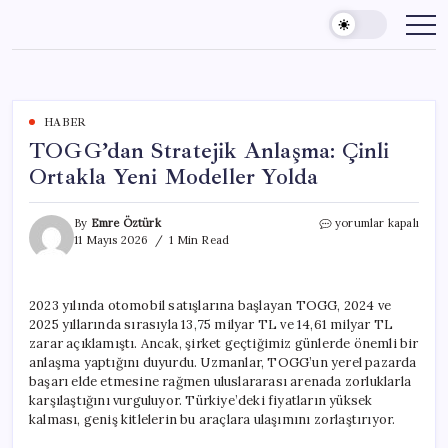
Skip
to
content
HABER
TOGG’dan Stratejik Anlaşma: Çinli
Ortakla Yeni Modeller Yolda
TOGG’dan
By
Emre Öztürk
yorumlar kapalı
Stratejik
11 Mayıs 2026
1 Min Read
Anlaşma:
Çinli
Ortakla
2023 yılında otomobil satışlarına başlayan TOGG, 2024 ve
Yeni
2025 yıllarında sırasıyla 13,75 milyar TL ve 14,61 milyar TL
Modeller
Yolda
zarar açıklamıştı. Ancak, şirket geçtiğimiz günlerde önemli bir
için
anlaşma yaptığını duyurdu. Uzmanlar, TOGG’un yerel pazarda
başarı elde etmesine rağmen uluslararası arenada zorluklarla
karşılaştığını vurguluyor. Türkiye’deki fiyatların yüksek
kalması, geniş kitlelerin bu araçlara ulaşımını zorlaştırıyor.