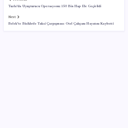
Tuzla’da Uyuşturucu Operasyonu: 150 Bin Hap Ele Geçirildi
Next
Belek’te Bisikletle Taksi Çarpışması: Otel Çalışanı Hayatını Kaybetti
SON YAZILAR
Huawei Nova 16 SE 8500mAh Batarya ve Uydu
Bağlantısı ile Tanıtıldı
AB’den Ar-Ge’ye 130 milyar euroluk kaynak
Son dakika… Menderes Belediye Başkanı İlkay Çiçek