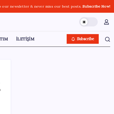
o our newsletter & never miss our best posts.
Subscribe Now!
TIM
İLETİŞİM
Subscribe
ı
SON YAZILAR
ABD’deki 30 yıllık güvenlik açığı DNA
dosyalarını açığa çıkartmış olabilir