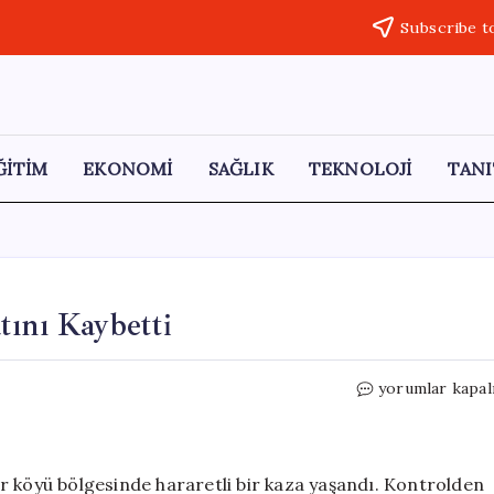
Subscribe t
ĞİTİM
EKONOMİ
SAĞLIK
TEKNOLOJİ
TANI
tını Kaybetti
Traktör
yorumlar kapal
Kazası:
İki
Kuzen
Hayatını
r köyü bölgesinde hararetli bir kaza yaşandı. Kontrolden