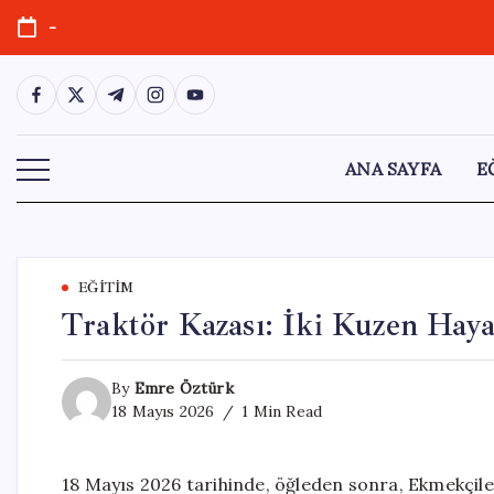
Skip
-
to
content
https://www.facebook.com/
https://twitter.com/
https://t.me/
https://www.instagram.com/
https://youtube.com/
ANA SAYFA
E
EĞITIM
Traktör Kazası: İki Kuzen Haya
By
Emre Öztürk
18 Mayıs 2026
1 Min Read
18 Mayıs 2026 tarihinde, öğleden sonra, Ekmekçile