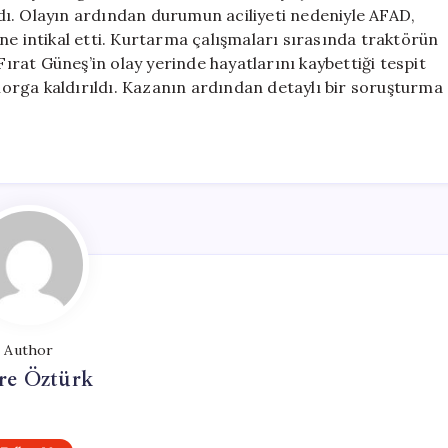
Kaybetti
aldı. Olayın ardından durumun aciliyeti nedeniyle AFAD,
için
ne intikal etti. Kurtarma çalışmaları sırasında traktörün
rat Güneş’in olay yerinde hayatlarını kaybettiği tespit
 morga kaldırıldı. Kazanın ardından detaylı bir soruşturma
Author
e Öztürk