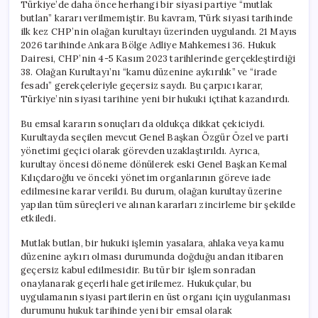
Türkiye’de daha önce herhangi bir siyasi partiye “mutlak
butlan” kararı verilmemiştir. Bu kavram, Türk siyasi tarihinde
ilk kez CHP’nin olağan kurultayı üzerinden uygulandı. 21 Mayıs
2026 tarihinde Ankara Bölge Adliye Mahkemesi 36. Hukuk
Dairesi, CHP’nin 4-5 Kasım 2023 tarihlerinde gerçekleştirdiği
38. Olağan Kurultayı’nı “kamu düzenine aykırılık” ve “irade
fesadı” gerekçeleriyle geçersiz saydı. Bu çarpıcı karar,
Türkiye’nin siyasi tarihine yeni bir hukuki içtihat kazandırdı.
Bu emsal kararın sonuçları da oldukça dikkat çekiciydi.
Kurultayda seçilen mevcut Genel Başkan Özgür Özel ve parti
yönetimi geçici olarak görevden uzaklaştırıldı. Ayrıca,
kurultay öncesi döneme dönülerek eski Genel Başkan Kemal
Kılıçdaroğlu ve önceki yönetim organlarının göreve iade
edilmesine karar verildi. Bu durum, olağan kurultay üzerine
yapılan tüm süreçleri ve alınan kararları zincirleme bir şekilde
etkiledi.
Mutlak butlan, bir hukuki işlemin yasalara, ahlaka veya kamu
düzenine aykırı olması durumunda doğduğu andan itibaren
geçersiz kabul edilmesidir. Bu tür bir işlem sonradan
onaylanarak geçerli hale getirilemez. Hukukçular, bu
uygulamanın siyasi partilerin en üst organı için uygulanması
durumunu hukuk tarihinde yeni bir emsal olarak