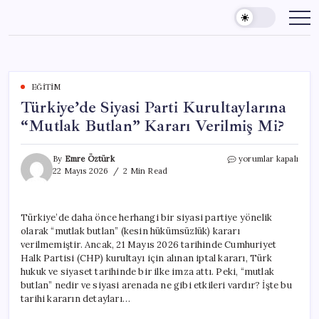
Skip
to
content
EĞITIM
Türkiye’de Siyasi Parti Kurultaylarına
“Mutlak Butlan” Kararı Verilmiş Mi?
Türkiye’de
By
Emre Öztürk
yorumlar kapalı
Siyasi
22 Mayıs 2026
2 Min Read
Parti
Kurultaylarına
“Mutlak
Türkiye’de daha önce herhangi bir siyasi partiye yönelik
Butlan”
olarak “mutlak butlan” (kesin hükümsüzlük) kararı
Kararı
Verilmiş
verilmemiştir. Ancak, 21 Mayıs 2026 tarihinde Cumhuriyet
Mi?
Halk Partisi (CHP) kurultayı için alınan iptal kararı, Türk
için
hukuk ve siyaset tarihinde bir ilke imza attı. Peki, “mutlak
butlan” nedir ve siyasi arenada ne gibi etkileri vardır? İşte bu
tarihi kararın detayları…