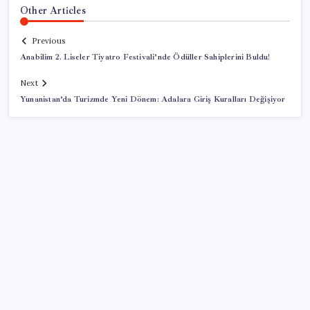
Other Articles
Previous
Anabilim 2. Liseler Tiyatro Festivali’nde Ödüller Sahiplerini Buldu!
Next
Yunanistan’da Turizmde Yeni Dönem: Adalara Giriş Kuralları Değişiyor
SON YAZILAR
Açlık krizine karşı 9 sağlıklı kurtarıcı! Paketli
atıştırmalıklar yerine bunları tüketin