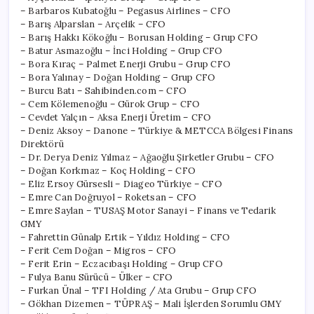
– Barbaros Kubatoğlu – Pegasus Airlines – CFO
– Barış Alparslan – Arçelik – CFO
– Barış Hakkı Kökoğlu – Borusan Holding – Grup CFO
– Batur Asmazoğlu – İnci Holding – Grup CFO
– Bora Kıraç – Palmet Enerji Grubu – Grup CFO
– Bora Yalınay – Doğan Holding – Grup CFO
– Burcu Batı – Sahibinden.com – CFO
– Cem Kölemenoğlu – Gürok Grup – CFO
– Cevdet Yalçın – Aksa Enerji Üretim – CFO
– Deniz Aksoy – Danone – Türkiye & METCCA Bölgesi Finans
Direktörü
– Dr. Derya Deniz Yılmaz – Ağaoğlu Şirketler Grubu – CFO
– Doğan Korkmaz – Koç Holding – CFO
– Eliz Ersoy Gürsesli – Diageo Türkiye – CFO
– Emre Can Doğruyol – Roketsan – CFO
– Emre Saylan – TUSAŞ Motor Sanayi – Finans ve Tedarik
GMY
– Fahrettin Günalp Ertik – Yıldız Holding – CFO
– Ferit Cem Doğan – Migros – CFO
– Ferit Erin – Eczacıbaşı Holding – Grup CFO
– Fulya Banu Sürücü – Ülker – CFO
– Furkan Ünal – TFI Holding / Ata Grubu – Grup CFO
– Gökhan Dizemen – TÜPRAŞ – Mali İşlerden Sorumlu GMY