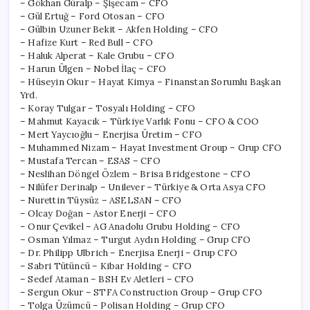
– Gökhan Güralp – Şişecam – CFO
– Gül Ertuğ – Ford Otosan – CFO
– Gülbin Uzuner Bekit – Akfen Holding – CFO
– Hafize Kurt – Red Bull – CFO
– Haluk Alperat – Kale Grubu – CFO
– Harun Ülgen – Nobel İlaç – CFO
– Hüseyin Okur – Hayat Kimya – Finanstan Sorumlu Başkan
Yrd.
– Koray Tulgar – Tosyalı Holding – CFO
– Mahmut Kayacık – Türkiye Varlık Fonu – CFO & COO
– Mert Yaycıoğlu – Enerjisa Üretim – CFO
– Muhammed Nizam – Hayat Investment Group – Grup CFO
– Mustafa Tercan – ESAS – CFO
– Neslihan Döngel Özlem – Brisa Bridgestone – CFO
– Nilüfer Derinalp – Unilever – Türkiye & Orta Asya CFO
– Nurettin Tüysüz – ASELSAN – CFO
– Olcay Doğan – Astor Enerji – CFO
– Onur Çevikel – AG Anadolu Grubu Holding – CFO
– Osman Yılmaz – Turgut Aydın Holding – Grup CFO
– Dr. Philipp Ulbrich – Enerjisa Enerji – Grup CFO
– Sabri Tütüncü – Kibar Holding – CFO
– Sedef Ataman – BSH Ev Aletleri – CFO
– Sergun Okur – STFA Construction Group – Grup CFO
– Tolga Üzümcü – Polisan Holding – Grup CFO