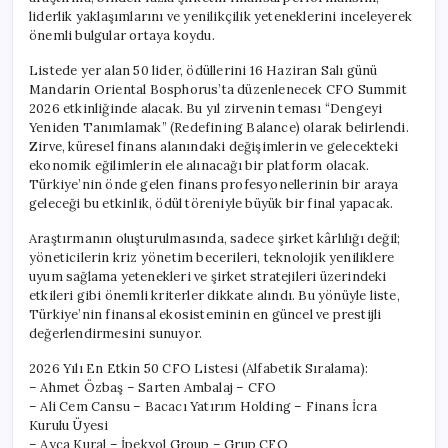
liderlik yaklaşımlarını ve yenilikçilik yeteneklerini inceleyerek
önemli bulgular ortaya koydu.
Listede yer alan 50 lider, ödüllerini 16 Haziran Salı günü
Mandarin Oriental Bosphorus’ta düzenlenecek CFO Summit
2026 etkinliğinde alacak. Bu yıl zirvenin teması “Dengeyi
Yeniden Tanımlamak” (Redefining Balance) olarak belirlendi.
Zirve, küresel finans alanındaki değişimlerin ve gelecekteki
ekonomik eğilimlerin ele alınacağı bir platform olacak.
Türkiye’nin önde gelen finans profesyonellerinin bir araya
geleceği bu etkinlik, ödül töreniyle büyük bir final yapacak.
Araştırmanın oluşturulmasında, sadece şirket kârlılığı değil;
yöneticilerin kriz yönetim becerileri, teknolojik yeniliklere
uyum sağlama yetenekleri ve şirket stratejileri üzerindeki
etkileri gibi önemli kriterler dikkate alındı. Bu yönüyle liste,
Türkiye’nin finansal ekosisteminin en güncel ve prestijli
değerlendirmesini sunuyor.
2026 Yılı En Etkin 50 CFO Listesi (Alfabetik Sıralama):
– Ahmet Özbaş – Sarten Ambalaj – CFO
– Ali Cem Cansu – Bacacı Yatırım Holding – Finans İcra
Kurulu Üyesi
– Ayça Kural – İpekyol Group – Grup CFO