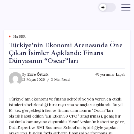
Skip
to
content
HABER
Türkiye’nin Ekonomi Arenasında Öne
Çıkan İsimler Açıklandı: Finans
Dünyasının “Oscar”ları
Türkiye’nin
By
Emre Öztürk
yorumlar kapalı
Ekonomi
13 Mayıs 2026
3 Min Read
Arenasında
Öne
Çıkan
Türkiye’nin ekonomi ve finans sektörüne yön veren en etkili
İsimler
isimlerin belirlendiği bir araştırma sonuçları açıklandı. Bu yıl
Açıklandı:
Finans
10. kez gerçekleştirilen ve finans camiasının “Oscar”ları
Dünyasının
olarak kabul edilen “En Etkin 50 CFO” araştırması, geniş bir
“Oscar”ları
katılımla kamuoyuna duyuruldu. Yusuf Arslan’ın haberine göre,
için
DataExpert ve BMI Business School’un iş birliğiyle yapılan
araştırma, binden fazla şirketin finansal performansını,