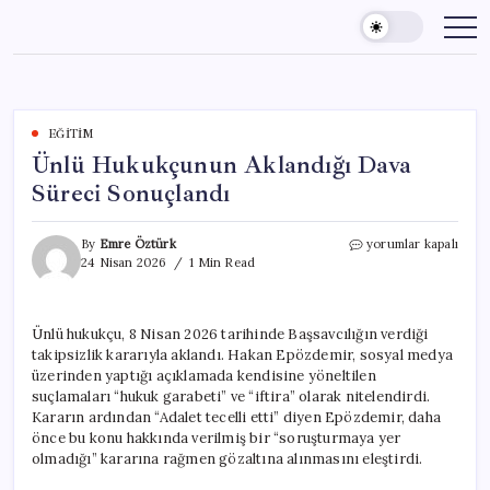
Skip
to
content
EĞITIM
Ünlü Hukukçunun Aklandığı Dava
Süreci Sonuçlandı
Ünlü
By
Emre Öztürk
yorumlar kapalı
Hukukçunun
24 Nisan 2026
1 Min Read
Aklandığı
Dava
Süreci
Ünlü hukukçu, 8 Nisan 2026 tarihinde Başsavcılığın verdiği
Sonuçlandı
takipsizlik kararıyla aklandı. Hakan Epözdemir, sosyal medya
için
üzerinden yaptığı açıklamada kendisine yöneltilen
suçlamaları “hukuk garabeti” ve “iftira” olarak nitelendirdi.
Kararın ardından “Adalet tecelli etti” diyen Epözdemir, daha
önce bu konu hakkında verilmiş bir “soruşturmaya yer
olmadığı” kararına rağmen gözaltına alınmasını eleştirdi.