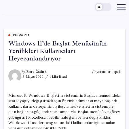
Skip
to
content
EKONOMI
Windows 11’de Başlat Menüsünün
Yenilikleri Kullanıcıları
Heyecanlandırıyor
Windows
By
Emre Öztürk
yorumlar kapalı
11’de
18 Mayıs 2026
1 Min Read
Başlat
Menüsünün
Yenilikleri
Microsoft, Windows 11 işletim sisteminin Başlat menüsündeki
Kullanıcıları
statik yapıyı değiştirmek için önemli adımlar atmaya başladı.
Heyecanlandırıyor
için
Kullanıcıların deneyimini iyileştirmek ve işletim sistemiyle
olan bağlarını güçlendirmek amacıyla, Başlat menüsü ve görev
çubuğu artık özelleştirilebilir hale geliyor. Bu değişiklikler,
Windows 11 Insider programındaki kullanıcılar için sunulan
yeni güncellemeyle birlikte geldi.