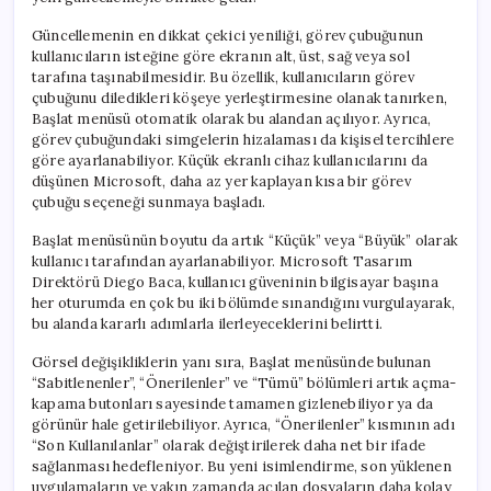
Güncellemenin en dikkat çekici yeniliği, görev çubuğunun
kullanıcıların isteğine göre ekranın alt, üst, sağ veya sol
tarafına taşınabilmesidir. Bu özellik, kullanıcıların görev
çubuğunu diledikleri köşeye yerleştirmesine olanak tanırken,
Başlat menüsü otomatik olarak bu alandan açılıyor. Ayrıca,
görev çubuğundaki simgelerin hizalaması da kişisel tercihlere
göre ayarlanabiliyor. Küçük ekranlı cihaz kullanıcılarını da
düşünen Microsoft, daha az yer kaplayan kısa bir görev
çubuğu seçeneği sunmaya başladı.
Başlat menüsünün boyutu da artık “Küçük” veya “Büyük” olarak
kullanıcı tarafından ayarlanabiliyor. Microsoft Tasarım
Direktörü Diego Baca, kullanıcı güveninin bilgisayar başına
her oturumda en çok bu iki bölümde sınandığını vurgulayarak,
bu alanda kararlı adımlarla ilerleyeceklerini belirtti.
Görsel değişikliklerin yanı sıra, Başlat menüsünde bulunan
“Sabitlenenler”, “Önerilenler” ve “Tümü” bölümleri artık açma-
kapama butonları sayesinde tamamen gizlenebiliyor ya da
görünür hale getirilebiliyor. Ayrıca, “Önerilenler” kısmının adı
“Son Kullanılanlar” olarak değiştirilerek daha net bir ifade
sağlanması hedefleniyor. Bu yeni isimlendirme, son yüklenen
uygulamaların ve yakın zamanda açılan dosyaların daha kolay