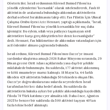
Göstericiler, İsrail ordusunun Küresel Sumud Filosu’na
yönelik eylemlerini “korsanlık” olarak nitelendirerek, Faslı 10
aktivistin de aralarında bulunduğu alıkonulan aktivistlerin
derhal serbest bırakılmasını talep etti. Fas Filistin İçin Ulusal
Çalışma Grubu üyesi Aziz Hennavi, yaptığı açıklamada, “İsrail,
Küresel Sumud Filosu’na yönelik korsanlıkla bir suç daha
işlemiştir. Bu eylem, silah veya patlayıcı taşımayan sivil
aktivistlere karşı gerçekleştirilen bir deniz korsanlığıdır”
dedi. Hennavi, Fas hükümetine de alıkonulan vatandaşları için
acil önlemler alması çağrısında bulundu.
İsrail ordusu, Küresel Sumud Filosu’nun Gazze’ye insani
yardımlar ulaştırma amaçlı 2026 Bahar Misyonu sırasında, 29
Nisan gecesi Girit Adası açıklarında yasa dışı bir şekilde
müdahalede bulunmuştu. Bu saldırıda, 177 aktivist alıkonmuş
ve kötü muameleye maruz kalmıştı. 18 Mayıs’ta, 44 farklı
ülkeden 428 aktivistin bulunduğu 50 tekneden oluşan filo,
Gazze’ye doğru uluslararası sularda seyrederken İsrail
tarafından bir kez daha hedef alındı. Bu saldırıda da
aktivistlerin hukuka aykırı bir şekilde alıkonulduğu kaydedildi.
Filoda 78 Türk katılımcı yer almakta idi. Daha önce, Ağustos
2025’te benzer bir saldırıda da 500 aktivist taşıyan 40’tan
fazla tekne hedef alınmıştı.