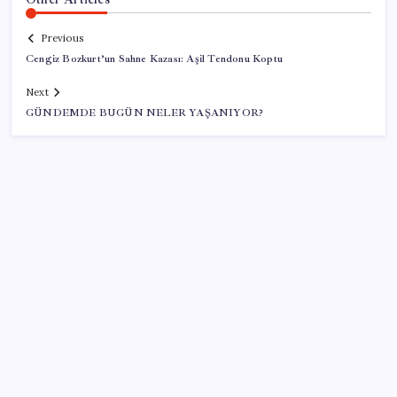
Previous
Cengiz Bozkurt’un Sahne Kazası: Aşil Tendonu Koptu
Next
GÜNDEMDE BUGÜN NELER YAŞANIYOR?
SON YAZILAR
ABD’deki 30 yıllık güvenlik açığı DNA dosyalarını
açığa çıkartmış olabilir
İktidar yıl sonu hedeflerini belirledi: Faize 2.8, açığa