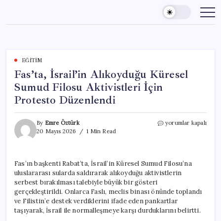
Skip
to
content
EĞITIM
Fas’ta, İsrail’in Alıkoyduğu Küresel
Sumud Filosu Aktivistleri İçin
Protesto Düzenlendi
Fas’ta,
By
Emre Öztürk
yorumlar kapalı
İsrail’in
20 Mayıs 2026
1 Min Read
Alıkoyduğu
Küresel
Sumud
Fas’ın başkenti Rabat’ta, İsrail’in Küresel Sumud Filosu’na
Filosu
uluslararası sularda saldırarak alıkoyduğu aktivistlerin
Aktivistleri
İçin
serbest bırakılması talebiyle büyük bir gösteri
Protesto
gerçekleştirildi. Onlarca Faslı, meclis binası önünde toplandı
Düzenlendi
ve Filistin’e destek verdiklerini ifade eden pankartlar
için
taşıyarak, İsrail ile normalleşmeye karşı durduklarını belirtti.