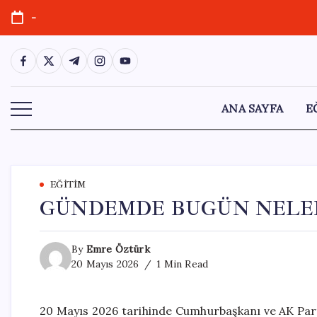
Skip
-
to
content
https://www.facebook.com/
https://twitter.com/
https://t.me/
https://www.instagram.com/
https://youtube.com/
ANA SAYFA
E
EĞITIM
GÜNDEMDE BUGÜN NELER
By
Emre Öztürk
20 Mayıs 2026
1 Min Read
20 Mayıs 2026 tarihinde Cumhurbaşkanı ve AK Part