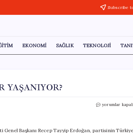
Subscribe t
ĞİTİM
EKONOMİ
SAĞLIK
TEKNOLOJİ
TANI
 YAŞANIYOR?
GÜNDEMDE
yorumlar kapal
BUGÜN
NELER
YAŞANIYOR?
için
i Genel Başkanı Recep Tayyip Erdoğan, partisinin Türkiy