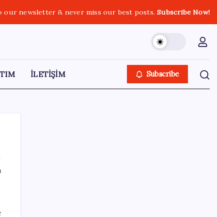
o our newsletter & never miss our best posts.
Subscribe Now!
TIM
İLETİŞİM
Subscribe
ı
SON YAZILAR
Ömer Günel’in avukatlarından suç duyurusu:
e
‘Soruşturmanın gizliliği ihlal edildi’