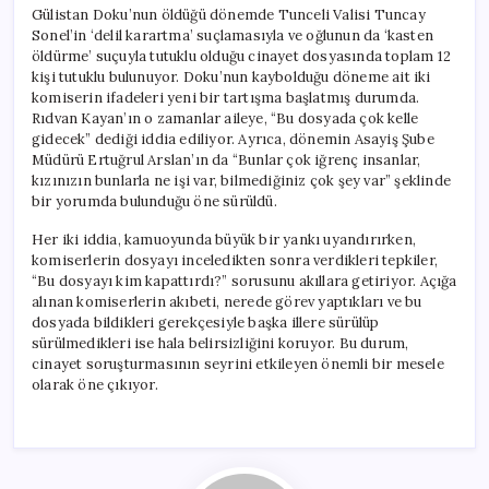
Geldi?
Gülistan Doku’nun öldüğü dönemde Tunceli Valisi Tuncay
için
Sonel’in ‘delil karartma’ suçlamasıyla ve oğlunun da ‘kasten
öldürme’ suçuyla tutuklu olduğu cinayet dosyasında toplam 12
kişi tutuklu bulunuyor. Doku’nun kaybolduğu döneme ait iki
komiserin ifadeleri yeni bir tartışma başlatmış durumda.
Rıdvan Kayan’ın o zamanlar aileye, “Bu dosyada çok kelle
gidecek” dediği iddia ediliyor. Ayrıca, dönemin Asayiş Şube
Müdürü Ertuğrul Arslan’ın da “Bunlar çok iğrenç insanlar,
kızınızın bunlarla ne işi var, bilmediğiniz çok şey var” şeklinde
bir yorumda bulunduğu öne sürüldü.
Her iki iddia, kamuoyunda büyük bir yankı uyandırırken,
komiserlerin dosyayı inceledikten sonra verdikleri tepkiler,
“Bu dosyayı kim kapattırdı?” sorusunu akıllara getiriyor. Açığa
alınan komiserlerin akıbeti, nerede görev yaptıkları ve bu
dosyada bildikleri gerekçesiyle başka illere sürülüp
sürülmedikleri ise hala belirsizliğini koruyor. Bu durum,
cinayet soruşturmasının seyrini etkileyen önemli bir mesele
olarak öne çıkıyor.