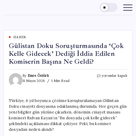
Skip
to
content
HABER
Gülistan Doku Soruşturmasında ‘Çok
Kelle Gidecek’ Dediği İddia Edilen
Komiserin Başına Ne Geldi?
Gülistan
By
Emre Öztürk
yorumlar kapalı
Doku
11 Mayıs 2026
1 Min Read
Soruşturmasında
‘Çok
Kelle
Türkiye, 6 yıl boyunca çözüme kavuşturulamayan Gülistan
Gidecek’
Doku cinayeti dosyasına odaklanmış durumda. Her geçen gün
Dediği
İddia
yeni bilgiler gün yüzüne çıkarken, dönemin cinayet masası
Edilen
komiseri Rıdvan Kayan’ın “Bu dosyada çok kelle gidecek”
Komiserin
şeklindeki açıklaması dikkat çekiyor. Peki, bu komiser
Başına
dosyadan neden alındı?
Ne