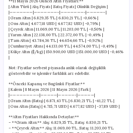
**11 Mayıs 2026 Güncel Altın Fiyatları:**
| Altın Türü | Alış Fiyatı | Satış Fiyatı | Günlük Değişim |
|———————|———————–|———————-|—————–|
| Gram Altın | 6.829,35 TL | 6.830,21 TL | -0,66% |
| Ons Altın | 4.677,18 USD | 4.677,82 USD | -0,79% |
| Çeyrek Altın | 11.069,00 TL | 11.203,00 TL | -0,50% |
| Yarım Altın | 22.138,00 TL | 22.372,00 TL | -0,49% |
| Tam Altın | 43.784,36 TL | 44.654,66 TL | -0,92% |
| Cumhuriyet Altını | 44.133,00 TL | 44.574,00 TL | -0,49% |
| Külçe Altın ($/kg) | 150.900,00 USD | 151.000,00 USD | -0,46%
|
Not: Fiyatlar serbest piyasada anlık olarak değişiklik
gösterebilir ve işlemler farklılık arz edebilir.
**Önceki Kapanış ve Bugünkü Fiyatlar:**
| Kalem | 8 Mayıs 2026 | 11 Mayıs 2026 | Fark |
|—————————|—————|—————-|—————|
| Gram Altın (Satış) | 6.871,43 TL | 6.830,21 TL | -41,22 TL |
| Ons Altın (Satış) | 4.715,71 USD | 4.677,82 USD | -37,89 USD |
**Altın Fiyatları Hakkında Detaylar:**
– **Gram Altın:** Alış: 6.829,35 TL, Satış: 6.830,21 TL
– **Çeyrek Altın:** Alış: 11.069,00 TL, Satış: 11.203,00 TL