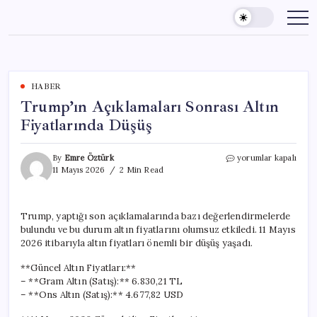
Skip
to
content
HABER
Trump’ın Açıklamaları Sonrası Altın
Fiyatlarında Düşüş
Trump’ın
By
Emre Öztürk
yorumlar kapalı
Açıklamaları
11 Mayıs 2026
2 Min Read
Sonrası
Altın
Fiyatlarında
Trump, yaptığı son açıklamalarında bazı değerlendirmelerde
Düşüş
bulundu ve bu durum altın fiyatlarını olumsuz etkiledi. 11 Mayıs
için
2026 itibarıyla altın fiyatları önemli bir düşüş yaşadı.
**Güncel Altın Fiyatları:**
– **Gram Altın (Satış):** 6.830,21 TL
– **Ons Altın (Satış):** 4.677,82 USD