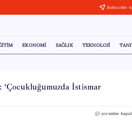
Subscribe t
ĞİTİM
EKONOMİ
SAĞLIK
TEKNOLOJİ
TANI
si: ‘Çocukluğumuzda İstismar
“Michael
yorumlar kapal
Jackson’ın
Gizli
Ailesi: