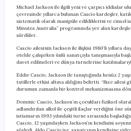
Michael Jackson ile ilgili yeni ve çarpıcı iddialar 
çevresinde yıllarca bulunan Cascio kardeşler, katı
sistematik olarak manipüle edildiklerini ve cinsel 
Minutes Australia” programında yer alan kardeşler,
sürdüler.
Cascio ailesinin Jackson ile ilişkisi 1980’li yıllara 
otelde çalışırken ünlü sanatçıyla tanışmasıyla baş
davet edilmeleri ve dünya turnelerine katılmalarıy
Eddie Cascio, Jackson ile tanıştığında henüz 2 yaş
tatillerle etkisi altına aldığını belirtti. “Bize ailes
durumun zamanla bir kontrol mekanizmasına dönüş
Dominic Cascio, Jackson’ın çocukları fiziksel olarak
adlandırılan alkol ile çeşitli ilaçlar verdiğini öne 
istismarın 1993 yılındaki turne sırasında başladığı
Cascio, 12 yaşındayken Jackson’ın kendisini soyu
söyledi. Aldo Cascio ise, sanatçının kendisine vid