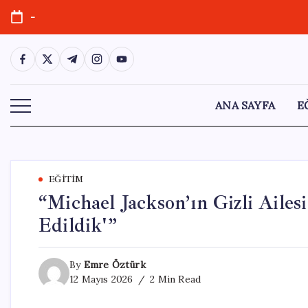
Skip
-
to
content
https://www.facebook.com/
https://twitter.com/
https://t.me/
https://www.instagram.com/
https://youtube.com/
ANA SAYFA
E
EĞITIM
“Michael Jackson’ın Gizli Aile
Edildik'”
By
Emre Öztürk
12 Mayıs 2026
2 Min Read