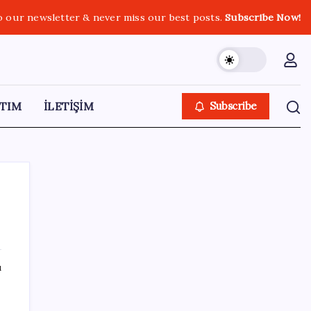
o our newsletter & never miss our best posts.
Subscribe Now!
TIM
İLETİŞİM
Subscribe
SON YAZILAR
ı
ABD’deki 30 yıllık güvenlik açığı DNA
dosyalarını açığa çıkartmış olabilir