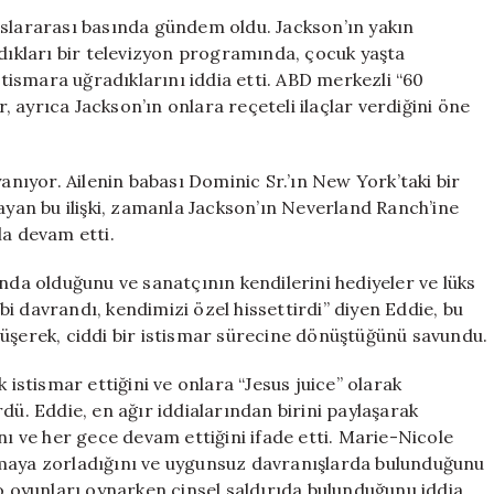
‘Çocukluğumuz
uluslararası basında gündem oldu. Jackson’ın yakın
İstismar
ldıkları bir televizyon programında, çocuk yaşta
Edildik'”
istismara uğradıklarını iddia etti. ABD merkezli “60
için
 ayrıca Jackson’ın onlara reçeteli ilaçlar verdiğini öne
dayanıyor. Ailenin babası Dominic Sr.’ın New York’taki bir
layan bu ilişki, zamanla Jackson’ın Neverland Ranch’ine
la devam etti.
ında olduğunu ve sanatçının kendilerini hediyeler ve lüks
i gibi davrandı, kendimizi özel hissettirdi” diyen Eddie, bu
erek, ciddi bir istismar sürecine dönüştüğünü savundu.
 istismar ettiğini ve onlara “Jesus juice” olarak
sürdü. Eddie, en ağır iddialarından birini paylaşarak
nı ve her gece devam ettiğini ifade etti. Marie-Nicole
nmaya zorladığını ve uygunsuz davranışlarda bulunduğunu
eo oyunları oynarken cinsel saldırıda bulunduğunu iddia