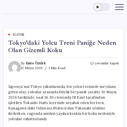
Skip
to
content
EĞITIM
Tokyo’daki Yolcu Treni Paniğe Neden
Olan Gizemli Koku
Tokyo’daki
By
Emre Öztürk
yorumlar kapalı
Yolcu
12 Mayıs 2026
1 Min Read
Treni
Paniğe
Neden
Japonya’nın Tokyo yakınlarında, bir yolcu treninde meydana
Olan
gelen olay, yolcular arasında büyük bir panik yarattı. 10 Mayıs
Gizemli
Koku
2026 tarihinde, saat 16.30 civarında JR East tarafından
için
işletilen Tokaido Hattı üzerinde seyahat eden bir tren,
Kanagawa’daki Odawara Station’dan Takasaki yönüne
ilerlerken, vagonda aniden yayılan keskin bir koku nedeniyle
yolcular rahatsızlandı.