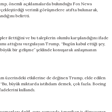
200
ump, önemli açıklamalarda bulunduğu Fox News
Uçaklık
çekleştirdiği verimli görüşmelere atıfta bulunarak,
Anlaşma
dığını belirtti.
için
er ilettiğini ve bu taleplerin olumlu karşılandığını ifade
dımı attığını vurgulayan Trump, “Bugün kabul ettiği şey,
k büyük bir gelişme” şeklinde konuşarak anlaşmanın
am üzerindeki etkilerine de değinen Trump, elde edilen
 “Bu, büyük miktarda istihdam demek, çok fazla. Boeing
fadelerini kullandı.
anışmanları değil, aynı zamanda Amerikan iş dünyasının