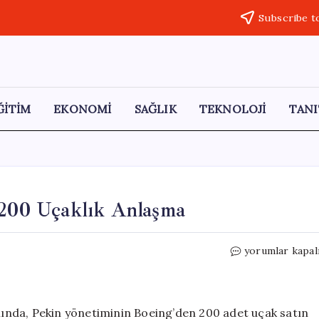
Subscribe t
ĞİTİM
EKONOMİ
SAĞLIK
TEKNOLOJİ
TANI
 200 Uçaklık Anlaşma
Çin
yorumlar kapal
ile
Boeing
Arasında
Tarihi
ında, Pekin yönetiminin Boeing’den 200 adet uçak satın