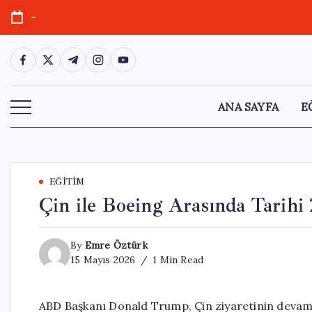
Skip
-
to
content
https://www.facebook.com/
https://twitter.com/
https://t.me/
https://www.instagram.com/
https://youtube.com/
ANA SAYFA
E
EĞITIM
Çin ile Boeing Arasında Tarihi
By
Emre Öztürk
15 Mayıs 2026
1 Min Read
ABD Başkanı Donald Trump, Çin ziyaretinin devam