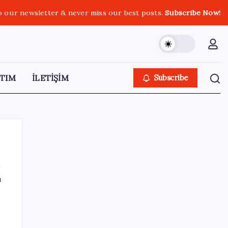
o our newsletter & never miss our best posts.
Subscribe Now!
TIM
İLETİŞİM
Subscribe
ı
SON YAZILAR
ABD’deki 30 yıllık güvenlik açığı DNA
dosyalarını açığa çıkartmış olabilir