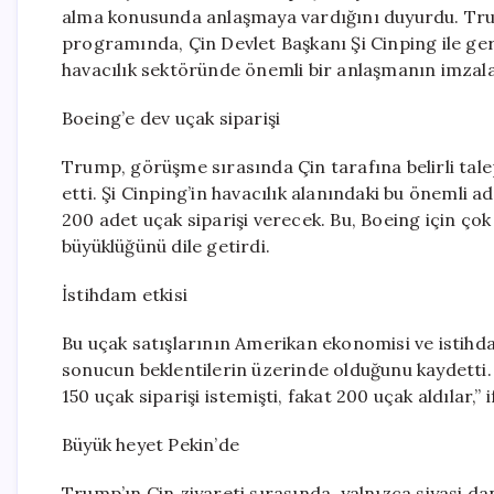
alma konusunda anlaşmaya vardığını duyurdu. Tr
programında, Çin Devlet Başkanı Şi Cinping ile ger
havacılık sektöründe önemli bir anlaşmanın imzalan
Boeing’e dev uçak siparişi
Trump, görüşme sırasında Çin tarafına belirli talepl
etti. Şi Cinping’in havacılık alanındaki bu önemli a
200 adet uçak siparişi verecek. Bu, Boeing için ço
büyüklüğünü dile getirdi.
İstihdam etkisi
Bu uçak satışlarının Amerikan ekonomisi ve istihd
sonucun beklentilerin üzerinde olduğunu kaydetti.
150 uçak siparişi istemişti, fakat 200 uçak aldılar,” i
Büyük heyet Pekin’de
Trump’ın Çin ziyareti sırasında, yalnızca siyasi d