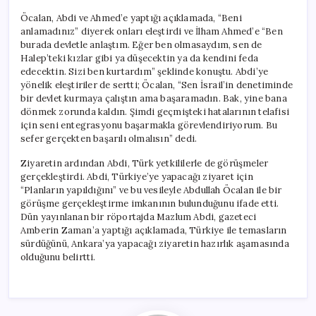
Öcalan, Abdi ve Ahmed’e yaptığı açıklamada, “Beni
anlamadınız” diyerek onları eleştirdi ve İlham Ahmed’e “Ben
burada devletle anlaştım. Eğer ben olmasaydım, sen de
Halep’teki kızlar gibi ya düşecektin ya da kendini feda
edecektin. Sizi ben kurtardım” şeklinde konuştu. Abdi’ye
yönelik eleştiriler de sertti; Öcalan, “Sen İsrail’in denetiminde
bir devlet kurmaya çalıştın ama başaramadın. Bak, yine bana
dönmek zorunda kaldın. Şimdi geçmişteki hatalarının telafisi
için seni entegrasyonu başarmakla görevlendiriyorum. Bu
sefer gerçekten başarılı olmalısın” dedi.
Ziyaretin ardından Abdi, Türk yetkililerle de görüşmeler
gerçekleştirdi. Abdi, Türkiye’ye yapacağı ziyaret için
“Planların yapıldığını” ve bu vesileyle Abdullah Öcalan ile bir
görüşme gerçekleştirme imkanının bulunduğunu ifade etti.
Dün yayınlanan bir röportajda Mazlum Abdi, gazeteci
Amberin Zaman’a yaptığı açıklamada, Türkiye ile temasların
sürdüğünü, Ankara’ya yapacağı ziyaretin hazırlık aşamasında
olduğunu belirtti.