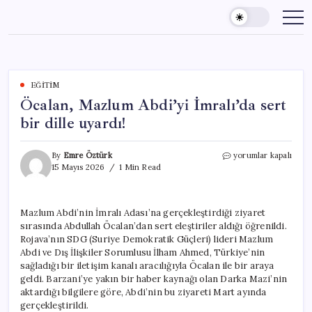
Skip
to
content
EĞITIM
Öcalan, Mazlum Abdi’yi İmralı’da sert
bir dille uyardı!
Öcalan,
By
Emre Öztürk
yorumlar kapalı
Mazlum
15 Mayıs 2026
1 Min Read
Abdi’yi
İmralı’da
sert
Mazlum Abdi’nin İmralı Adası’na gerçekleştirdiği ziyaret
bir
sırasında Abdullah Öcalan’dan sert eleştiriler aldığı öğrenildi.
dille
uyardı!
Rojava’nın SDG (Suriye Demokratik Güçleri) lideri Mazlum
için
Abdi ve Dış İlişkiler Sorumlusu İlham Ahmed, Türkiye’nin
sağladığı bir iletişim kanalı aracılığıyla Öcalan ile bir araya
geldi. Barzani’ye yakın bir haber kaynağı olan Darka Mazi’nin
aktardığı bilgilere göre, Abdi’nin bu ziyareti Mart ayında
gerçekleştirildi.