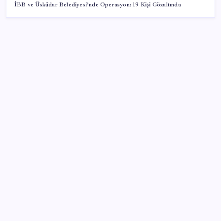
İBB ve Üsküdar Belediyesi’nde Operasyon: 19 Kişi Gözaltında
SON YAZILAR
ABD’deki 30 yıllık güvenlik açığı DNA dosyalarını
açığa çıkartmış olabilir
İktidar yıl sonu hedeflerini belirledi: Faize 2.8, açığa
2.5 trilyon!
UEFA Avrupa Ligi Finali sonrası sıra Bakü’deki F1
yarışına alt yapı desteğinde
Telegram CEO’su Pavel Durov Rusya’nın Terör ve