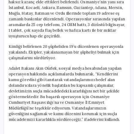
haksız kazanç elde ettikleri belirlendi. Osmaniye’nin yanı sıra
İstanbul, Kocaeli, Ankara, Samsun, Gaziantep, Adana, Mersin,
Muğla, Hatay, Batman ve Ordu illerinde toplam 19 adrese eş
zamanlı baskınlar düzenlendi. Operasyonlar sırasında yapılan
aramalarda 25 cep telefonu, 24 GSM hattı, 3 dizüstü bilgisayar,
1 tablet, çok sayıda flaş bellek ve hafıza kartı ile bir miktar
uyuşturucu hap ele geçirildi.
Kimliği belirlenen 20 şüpheliden 19’u düzenlenen operasyonla
yakalandı. Ekipler, yakalanamayan bir şüpheliyi bulmak için
çalışmalarını sürdürüyor.
Adalet Bakanı Akın Gürlek, sosyal medya hesabından yapılan
operasyon hakkında açıklamalarda bulunarak, “Kendilerini
kamu görevlisi gibi tanıtarak vatandaşlarımızı hedef alan
dolandırıcılara yönelik başlatılan bu kapsamlı çalışmalar,
devletimizin suçla mücadeledeki kararlılığını net bir şekilde
göstermektedir. Bu başarılı operasyon için Osmaniye
Cumhuriyet Başsavcılığı’na ve Osmaniye İl Emniyet
Müdürlüğü’ne teşekkür ediyorum. Vatandaşlarımızın
güvenliğini sağlamak ve kamu düzenini korumak için suçla
mücadelemizi kararlılıkla sürdüreceğiz.” ifadelerini kullandı.