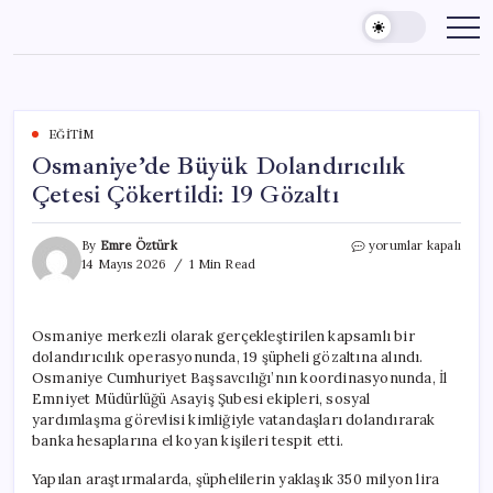
Skip
to
content
EĞITIM
Osmaniye’de Büyük Dolandırıcılık
Çetesi Çökertildi: 19 Gözaltı
Osmaniye’de
By
Emre Öztürk
yorumlar kapalı
Büyük
14 Mayıs 2026
1 Min Read
Dolandırıcılık
Çetesi
Çökertildi:
Osmaniye merkezli olarak gerçekleştirilen kapsamlı bir
19
dolandırıcılık operasyonunda, 19 şüpheli gözaltına alındı.
Gözaltı
için
Osmaniye Cumhuriyet Başsavcılığı’nın koordinasyonunda, İl
Emniyet Müdürlüğü Asayiş Şubesi ekipleri, sosyal
yardımlaşma görevlisi kimliğiyle vatandaşları dolandırarak
banka hesaplarına el koyan kişileri tespit etti.
Yapılan araştırmalarda, şüphelilerin yaklaşık 350 milyon lira