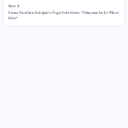
Next
Fatma Öncü’den Erdoğan’a Övgü Dolu Sözler: “Dünyanın En İyi Ülkesi
Biziz”
SON YAZILAR
Ömer Günel’in avukatlarından suç duyurusu:
‘Soruşturmanın gizliliği ihlal edildi’
Katlanabilir telefonda incelik yarışı kızıştı: HONOR
Magic V6 Türkiye’de
Huawei Nova 16 SE 8500mAh Batarya ve Uydu